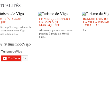
TUALITÉS
MERÍA DE SAN
LE MEILLEUR SPORT
ROMAIN D'UN JOUR
QUE
URBAIN À "O
LA VILLA ROMAI
MARISQUIÑO"
TORALLA !
ête de pèlerinage urbaine la
Allez-vous partout avec votre
La...
 traditionnelle de Vigo
planche à roule
du
World
 de la fête de
...
Cup...
by @TurismodeVigo