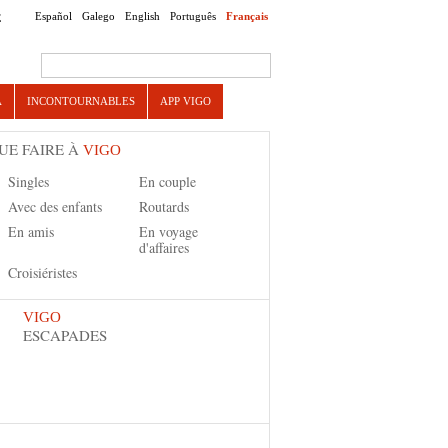
Español
Galego
English
Português
Français
E
Search this site
A
INCONTOURNABLES
APP VIGO
UE FAIRE À
VIGO
Singles
En couple
Avec des enfants
Routards
En amis
En voyage
d'affaires
Croisiéristes
VIGO
ESCAPADES