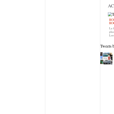
AC
RO
RO
La f
plus
Lors
Tweets 