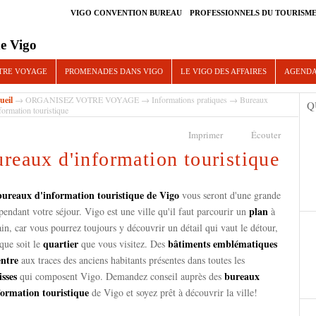
VIGO CONVENTION BUREAU
PROFESSIONNELS DU TOURISM
e Vigo
TRE VOYAGE
PROMENADES DANS VIGO
LE VIGO DES AFFAIRES
AGEND
ueil
→
ORGANISEZ VOTRE VOYAGE
→
Informations pratiques
→ Bureaux
Q
formation touristique
Imprimer
Écouter
reaux d'information touristique
bureaux d'information touristique de Vigo
vous seront d'une grande
plan
pendant votre séjour. Vigo est une ville qu'il faut parcourir un
à
in, car vous pourrez toujours y découvrir un détail qui vaut le détour,
quartier
bâtiments emblématiques
que soit le
que vous visitez. Des
entre
aux traces des anciens habitants présentes dans toutes les
isses
bureaux
qui composent Vigo. Demandez conseil auprès des
formation touristique
de Vigo et soyez prêt à découvrir la ville!