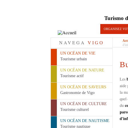
Turismo d
ORGANISEZ VO
Acc
NAVEGA
VIGO
d'in
UN OCÉAN DE VIE
Tourisme urbain
Bu
UN OCÉAN DE NATURE
Tourisme actif
Les
aide 
UN OCÉAN DE SAVEURS
la ma
Gastronomie de Vigo
quel 
UN OCÉAN DE CULTURE
c
du
Tourisme culturel
paro
d'in
UN OCÉAN DE NAUTISME
Tourisme nautique