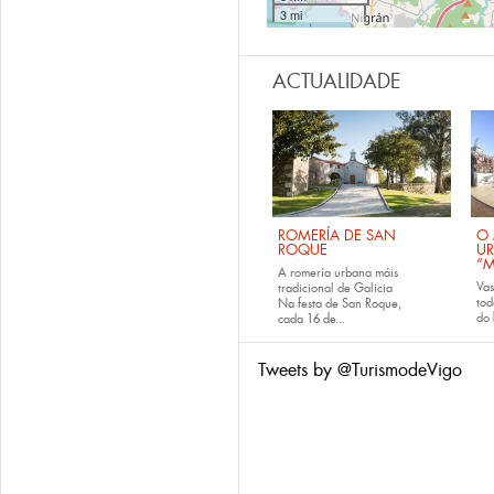
3 mi
ACTUALIDADE
ROMERÍA DE SAN
O 
ROQUE
U
“M
A romería urbana máis
Va
tradicional de Galicia
tod
Na festa de San Roque,
do
cada
16 de...
Tweets by @TurismodeVigo