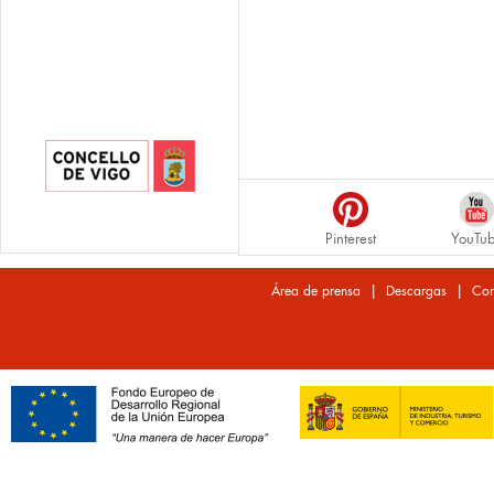
Pinterest
YouTu
|
|
Área de prensa
Descargas
Con