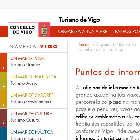
Turismo de Vigo
ORGANIZA A TÚA VIAXE
PASEOS PO
Inicio
→
Organiza a túa viaxe
VIGO
NAVEGA
de información turística
UN MAR DE VIDA
Turismo Urbano
Puntos de infor
UN MAR DE NATUREZA
Turismo Activo
As
oficinas de información tu
grande axuda na túa viaxe
UN MAR DE SABORES
percorrela co
plano
na man 
Turismo Gastronómico
pague a pena ver, vaias a
UN MAR DE CULTURA
edificios emblemáticos
do
ce
Turismo Cultural
habitantes repartidas por 
conforman Vigo. Pide ase
UN MAR DE NÁUTICA
información turística
de Vigo
Turismo Náutico