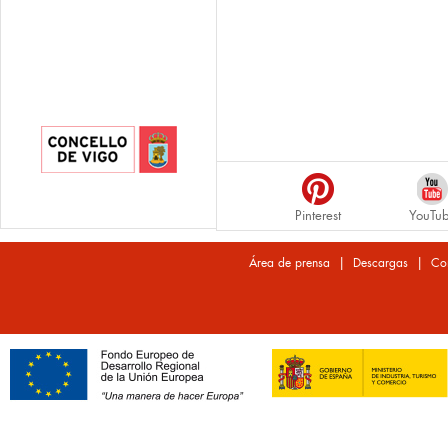
Pinterest
YouTu
|
|
Área de prensa
Descargas
Co