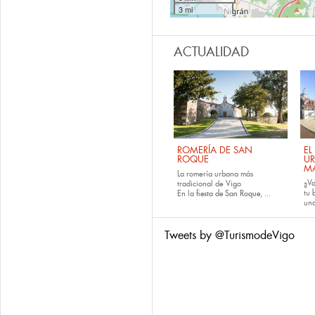
3 mi
ACTUALIDAD
ROMERÍA DE SAN
EL
ROQUE
U
M
La romería urbana más
¿Va
tradicional de Vigo
tu
En la
fiesta de San Roque
, ...
una
Tweets by @TurismodeVigo