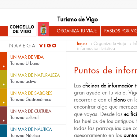
Turismo de Vigo
ORGANIZA TU VIAJE
PASEOS POR VI
Inicio
→
Organiza tu viaje
→
In
VIGO
NAVEGA
información turística
UN MAR DE VIDA
Turismo Urbano
Puntos de infor
UN MAR DE NATURALEZA
Turismo activo
Las
oficinas de información t
gran ayuda en tu viaje: Vi
UN MAR DE SABORES
recorrerla con el
plano
en l
Turismo Gastronómico
encontrar algo que merezca
UN MAR DE CULTURA
que vayas. Desde los
edifi
Turismo cultural
las huellas de los antiguos 
todas las parroquias que c
UN MAR DE NÁUTICA
asesoramiento en los
puntos
Turismo Náutico