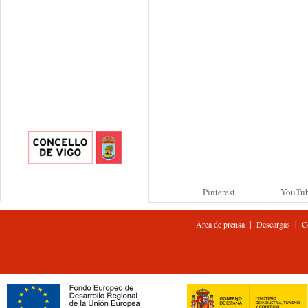
Pinterest
YouTu
|
|
Área de prensa
Descargas
C