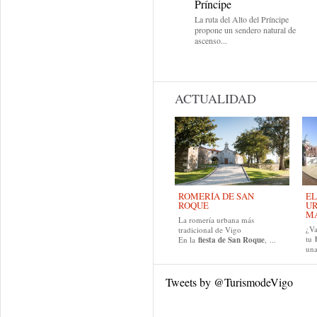
Príncipe
La ruta del Alto del Príncipe
propone un sendero natural de
ascenso...
ACTUALIDAD
ROMERÍA DE SAN
EL
ROQUE
UR
MA
La romería urbana más
¿Va
tradicional de Vigo
tu
En la
fiesta de San Roque
, ...
una
Tweets by @TurismodeVigo