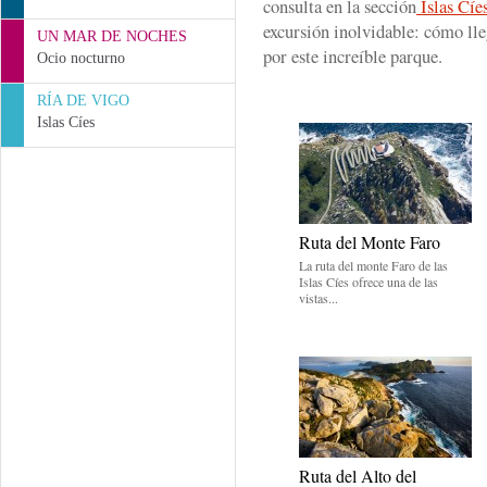
consulta en la sección
Islas Cíe
excursión inolvidable: cómo lle
UN MAR DE NOCHES
por este increíble parque.
Ocio nocturno
RÍA DE VIGO
Islas Cíes
Ruta del Monte Faro
La ruta del monte Faro de las
Islas Cíes ofrece una de las
vistas...
Ruta del Alto del