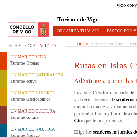
VIGO CONV
Turismo de Vigo
ORGANIZA TU VIAJE
PASEOS POR V
Inicio
→
Paseos por Vigo
→
Rut
NAVEGA
VIGO
UN MAR DE VIDA
Rutas en Islas C
Turismo Urbano
UN MAR DE NATURALEZA
Adéntrate a pie en las 
Turismo activo
Las Islas Cíes forman parte del
UN MAR DE SABORES
senderos 
y ofrecen decenas de
Turismo Gastronómico
mejor forma de vivir su natural
UN MAR DE CULTURA
particular fauna y flora: descub
Turismo cultural
Cíes
que te proponemos.
UN MAR DE NÁUTICA
senderos naturales d
Elige los
Turismo Náutico