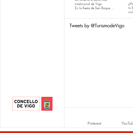
¿Va
tradicional de Vigo
tu
En la
fiesta de San Roque
, ...
una
Tweets by @TurismodeVigo
Pinterest
YouTu