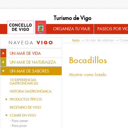
Turismo de Vigo
ORGANIZA TU VIAJE
PASEOS POR VI
Inicio
→
Un mar de sabores
→
Come
VIGO
NAVEGA
UN MAR DE VIDA
Bocadillos
UN MAR DE NATURALEZA
UN MAR DE SABORES
Mostrar como listado
10 EXPERIENCIAS
GASTRONÓMICAS
HISTORIA GASTRONÓMICA
PRODUCTOS TÍPICOS
RECETARIO DE VIGO
COMER EN VIGO
-
Para comer
-
Para picar