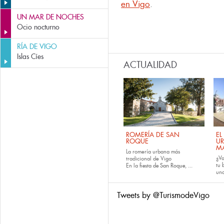
en Vigo
.
UN MAR DE NOCHES
Ocio nocturno
RÍA DE VIGO
Islas Cíes
ACTUALIDAD
ROMERÍA DE SAN
EL
ROQUE
U
M
La romería urbana más
¿Va
tradicional de Vigo
tu
En la
fiesta de San Roque
, ...
una
Tweets by @TurismodeVigo