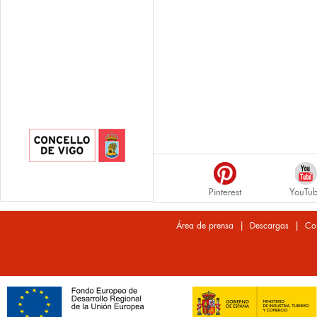
Pinterest
YouTu
|
|
Área de prensa
Descargas
Co