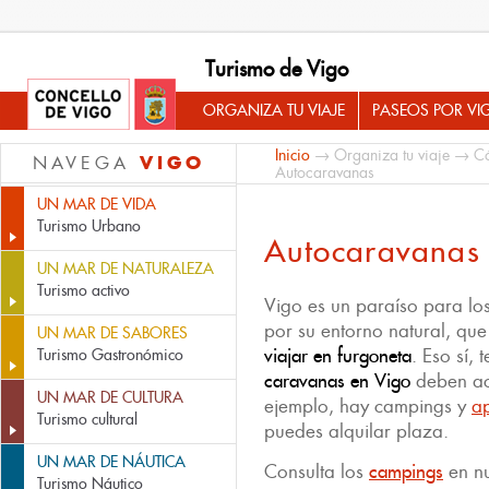
Turismo de Vigo
ORGANIZA TU VIAJE
PASEOS POR VI
Inicio
→
Organiza tu viaje
→
C
VIGO
NAVEGA
Autocaravanas
UN MAR DE VIDA
Turismo Urbano
Autocaravanas
UN MAR DE NATURALEZA
Turismo activo
Vigo es un paraíso para los
por su entorno natural, que
UN MAR DE SABORES
viajar en furgoneta
. Eso sí, 
Turismo Gastronómico
caravanas en Vigo
deben acu
UN MAR DE CULTURA
ejemplo, hay campings y
a
Turismo cultural
puedes alquilar plaza.
UN MAR DE NÁUTICA
Consulta los
campings
en nu
Turismo Náutico