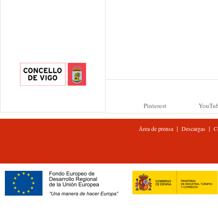
Pinterest
YouTu
|
|
Área de prensa
Descargas
C