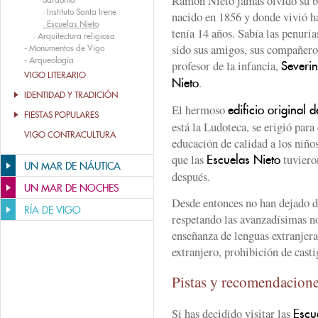
Ramón Nieto jamás olvidó su b
·
Instituto Santa Irene
nacido en 1856 y donde vivió h
·
Escuelas Nieto
tenía 14 años. Sabía las penuria
·
Arquitectura religiosa
sido sus amigos, sus compañeros
-
Monumentos de Vigo
-
Arqueología
profesor de la infancia,
Severi
VIGO LITERARIO
.
Nieto
IDENTIDAD Y TRADICIÓN
El hermoso
edificio original 
FIESTAS POPULARES
está la Ludoteca, se erigió para
VIGO CONTRACULTURA
educación de calidad a los niños
que las
tuviero
Escuelas Nieto
UN MAR DE NÁUTICA
después.
UN MAR DE NOCHES
Desde entonces no han dejado d
RÍA DE VIGO
respetando las avanzadísimas 
enseñanza de lenguas extranjeras
extranjero, prohibición de cast
Pistas y recomendacion
Si has decidido visitar las
Escu