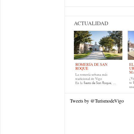
ACTUALIDAD
ROMERÍA DE SAN
EL
ROQUE
UR
MA
La romería urbana más
¿Va
tradicional de Vigo
tu
En la
, ...
fiesta de San Roque
una
Tweets by @TurismodeVigo