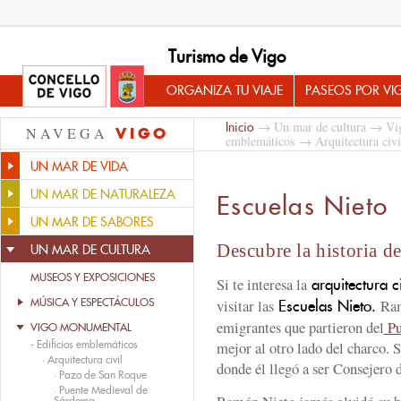
Turismo de Vigo
ORGANIZA TU VIAJE
PASEOS POR VI
→
Un mar de cultura
→
Vi
Inicio
NAVEGA
VIGO
emblemáticos
→
Arquitectura civi
UN MAR DE VIDA
UN MAR DE NATURALEZA
Escuelas Nieto
UN MAR DE SABORES
Descubre la historia 
UN MAR DE CULTURA
MUSEOS Y EXPOSICIONES
Si te interesa la
arquitectura c
MÚSICA Y ESPECTÁCULOS
visitar las
Ram
Escuelas Nieto.
emigrantes que partieron del
Pu
VIGO MONUMENTAL
-
Edificios emblemáticos
mejor al otro lado del charco. S
·
Arquitectura civil
donde él llegó a ser Consejero 
·
Pazo de San Roque
·
Puente Medieval de
Sárdoma