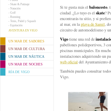
-
Fútbol
-
Skate & Patinaje
baloncesto
Si te gusta más el
, 
-
Natación
skate
ciudad. ¿Lo tuyo es el
? P
-
Golf
-
Running
encontrarás tu sitio, y si prefie
-
Tenis, Pádel y Squash
al mar, en la
playa de Samil
, d
-
Equitación
circuito de automodelismo y un
AVENTURA EN VIGO
Vigo
instalac
tiene una red de
UN MAR DE SABORES
pabellones polideportivos, 3 co
UN MAR DE CULTURA
piscinas municipales. En muchos
instalaciones adquiriendo un pa
UN MAR DE NÁUTICA
web oficial
del Ayuntamiento d
UN MAR DE NOCHES
También puedes consultar todo
RÍA DE VIGO
Vigo.