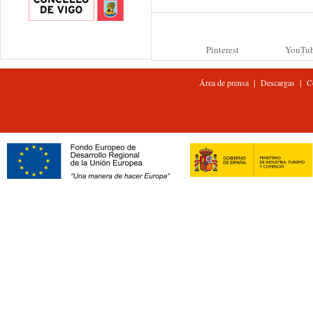
Pinterest
YouTu
|
|
Área de prensa
Descargas
C