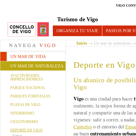
VIGO CONV
Turismo de Vigo
ORGANIZA TU VIAJE
PASEOS POR V
Inicio
→
Un mar de naturaleza
→ 
NAVEGA
VIGO
UN MAR DE VIDA
Deporte en Vigo
UN MAR DE NATURALEZA
10 ACTIVIDADES
Un abanico de posibili
IMPRESCINDIBLES
Vigo
PARQUE NACIONAL
PARQUES FORESTALES
Vigo
es una ciudad para hacer
realmente, la mejor forma de a
PLAYAS DE VIGO
natural y compartir una de las a
SENDERISMO
vigueses: salir a correr, a nada
CICLOTURISMO
Castrelos
o el entorno del
Ensa
DEPORTE EN VIGO
entrenamiento urban
un buen