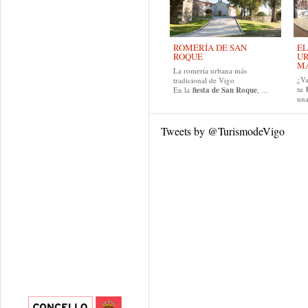
ROMERÍA DE SAN
EL
ROQUE
UR
MA
La romería urbana más
¿Va
tradicional de Vigo
tu
En la
fiesta de San Roque
, ...
una
Tweets by @TurismodeVigo