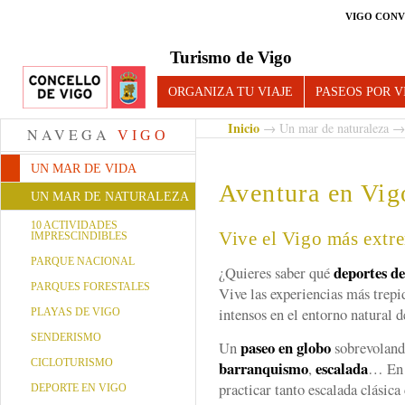
VIGO CONV
Turismo de Vigo
ORGANIZA TU VIAJE
PASEOS POR V
Inicio
→
Un mar de naturaleza
→ 
NAVEGA
VIGO
UN MAR DE VIDA
Aventura en Vig
UN MAR DE NATURALEZA
10 ACTIVIDADES
Vive el Vigo más extr
IMPRESCINDIBLES
PARQUE NACIONAL
deportes d
¿Quieres saber qué
PARQUES FORESTALES
Vive las experiencias más trepi
intensos en el entorno natural d
PLAYAS DE VIGO
SENDERISMO
paseo en globo
Un
sobrevolando
CICLOTURISMO
barranquismo
escalada
,
… En 
practicar tanto escalada clásic
DEPORTE EN VIGO