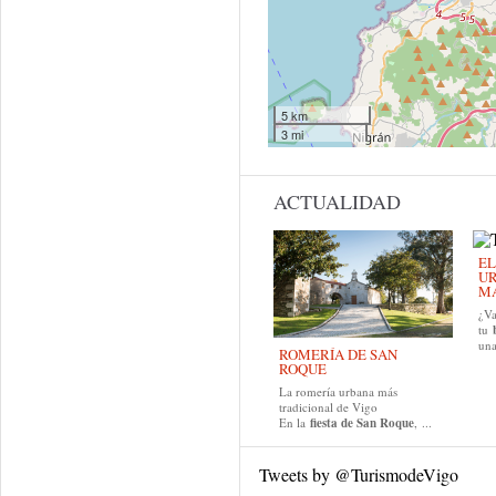
5 km
3 mi
ACTUALIDAD
EL
UR
MA
¿Va
tu
una
ROMERÍA DE SAN
ROQUE
La romería urbana más
tradicional de Vigo
En la
fiesta de San Roque
, ...
Tweets by @TurismodeVigo