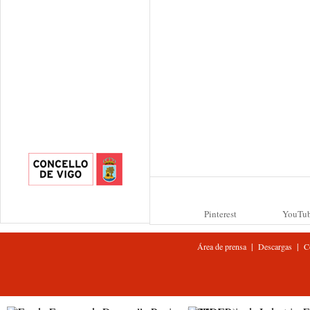
Pinterest
YouTu
|
|
Área de prensa
Descargas
C