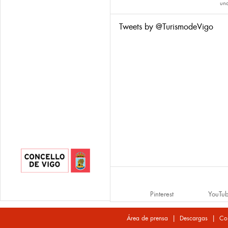
una
Tweets by @TurismodeVigo
Pinterest
YouTu
|
|
Área de prensa
Descargas
Co