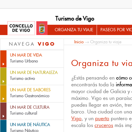
Turismo de Vigo
ORGANIZA TU VIAJE
PASEOS POR VI
Inicio
→ Organiza tu viaje
VIGO
NAVEGA
UN MAR DE VIDA
Organiza tu vi
Turismo Urbano
UN MAR DE NATURALEZA
¿Estás pensando en
cómo or
Turismo activo
encontrarás toda la
informa
UN MAR DE SABORES
mayor ciudad de Galicia y a
Turismo Gastronómico
máximo. Vigo es un paraíso
puedes llegar en avión, tre
UN MAR DE CULTURA
barco. Una ciudad con una
Turismo cultural
Vigo
, y un
puerto
puntero e
UN MAR DE NÁUTICA
escala los
cruceros
más imp
Turismo Náutico