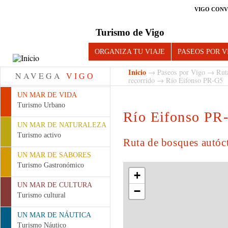
VIGO CONV
Turismo de Vigo
ORGANIZA TU VIAJE
PASEOS POR V
Inicio
→
Paseos por Vigo
→
Rut
NAVEGA
VIGO
recorrido
→ Río Eifonso PR-G5
UN MAR DE VIDA
Turismo Urbano
Río Eifonso PR
UN MAR DE NATURALEZA
Turismo activo
Ruta de bosques autóc
UN MAR DE SABORES
Turismo Gastronómico
+
UN MAR DE CULTURA
−
Turismo cultural
UN MAR DE NÁUTICA
Turismo Náutico