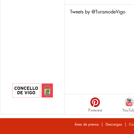
Tweets by @TurismodeVigo
Pinterest
YouTu
|
|
Área de prensa
Descargas
Co