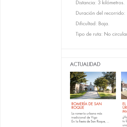
Distancia: 3 kilómetros.
Duración del recorrido:
Dificultad: Baja.
Tipo de ruta: No circular
ACTUALIDAD
ROMERÍA DE SAN
EL
ROQUE
U
M
La romería urbana más
¿Va
tradicional de Vigo
tu
En la
fiesta de San Roque
, ...
una