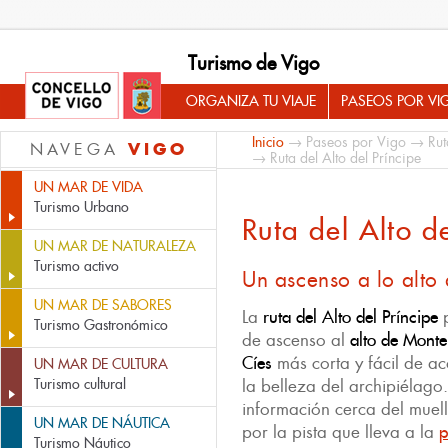
Turismo de Vigo
ORGANIZA TU VIAJE
PASEOS POR VI
Inicio
→
Paseos por Vigo
→
Rut
VIGO
NAVEGA
→ Ruta del Alto del Príncipe
UN MAR DE VIDA
Turismo Urbano
Ruta del Alto d
UN MAR DE NATURALEZA
Turismo activo
Un ascenso a lo alt
UN MAR DE SABORES
La
ruta del Alto del Príncipe
p
Turismo Gastronómico
de ascenso al
alto de Mont
Cíes
más corta y fácil de a
UN MAR DE CULTURA
Turismo cultural
la belleza del archipiélago
información cerca del muel
UN MAR DE NÁUTICA
por la pista que lleva a la
p
Turismo Náutico