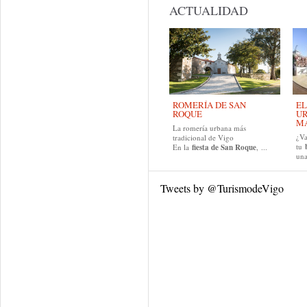
ACTUALIDAD
ROMERÍA DE SAN
EL
ROQUE
UR
MA
La romería urbana más
¿Va
tradicional de Vigo
tu
En la
fiesta de San Roque
, ...
una
Tweets by @TurismodeVigo