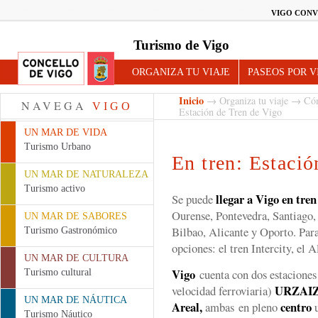
VIGO CONV
Turismo de Vigo
ORGANIZA TU VIAJE
PASEOS POR V
Inicio
→
Organiza tu viaje
→
Cóm
NAVEGA
VIGO
Estación de Tren de Vigo
UN MAR DE VIDA
Turismo Urbano
En tren: Estació
UN MAR DE NATURALEZA
Turismo activo
llegar a Vigo
en
tren
Se puede
Ourense, Pontevedra, Santiago,
UN MAR DE SABORES
Bilbao, Alicante y Oporto. Para
Turismo Gastronómico
opciones: el tren Intercity, el A
UN MAR DE CULTURA
Vigo
cuenta con dos estaciones
Turismo cultural
URZAI
velocidad ferroviaria)
UN MAR DE NÁUTICA
Areal,
centro
ambas
en pleno
Turismo Náutico