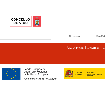
Pinterest
YouTu
|
|
Área de prensa
Descargas
C