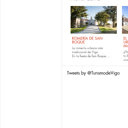
ROMERÍA DE SAN
EL
ROQUE
U
M
La romería urbana más
¿Va
tradicional de Vigo
tu
En la
fiesta de San Roque
, ...
una
Tweets by @TurismodeVigo