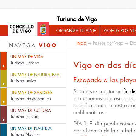
Turismo de Vigo
ORGANIZA TU VIAJE
PASEOS POR VI
Inicio
→
Paseos por Vigo
→
Es
VIGO
NAVEGA
UN MAR DE VIDA
Vigo en dos dí
Turismo Urbano
UN MAR DE NATURALEZA
Escapada a las playa
Turismo activo
Si solo vas a estar un
fin d
UN MAR DE SABORES
proponemos esta escapad
Turismo Gastronómico
podrás conocer nuestros ri
UN MAR DE CULTURA
emblemáticos.
Turismo cultural
DÍA 1: El día puede comen
UN MAR DE NÁUTICA
por el centro de la ciudad
Turismo Náutico