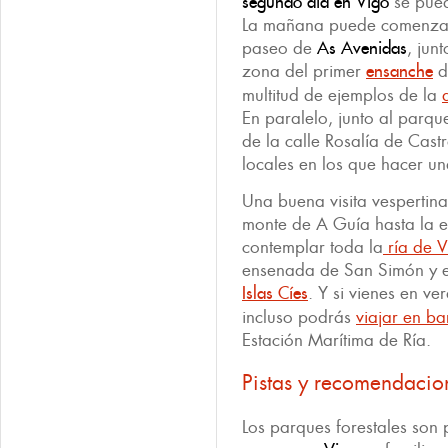
segundo día en Vigo
se pued
La mañana puede comenzar 
paseo de
As Avenidas
, jun
zona del primer
ensanche
d
multitud de ejemplos de la
En paralelo, junto al parqu
de la calle Rosalía de Cast
locales en los que hacer u
Una buena visita vespertina
monte de A Guía hasta la e
contemplar toda la
ría de V
ensenada de San Simón y e
Islas Cíes
. Y si vienes en v
incluso podrás
viajar en ba
Estación Marítima de Ría.
Pistas y recomendacio
Los parques forestales son 