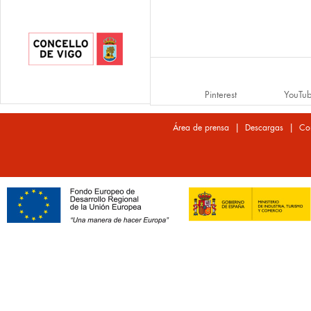
Pinterest
YouTu
|
|
Área de prensa
Descargas
Co