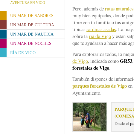
AVENTURA EN VIGO
Pero, además de
rutas naturales
muy bien equipadas, donde podr
UN MAR DE SABORES
libre con tu familia o tus amig
UN MAR DE CULTURA
típicas
sardinas asadas
. La mayo
UN MAR DE NÁUTICA
sobre la
ría de Vigo
y están salp
que te ayudarán a hacer más ag
UN MAR DE NOCHES
RÍA DE VIGO
Para explorarlos todos, lo mejo
GR53
de Vigo
, indicada como
forestales de Vigo
.
También dispones de informació
parques forestales de Vigo
en 
Ayuntamiento.
PARQUE 
(COMESA
pa
Desde el