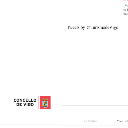
¿Va
tu
una
Tweets by @TurismodeVigo
Pinterest
YouTu