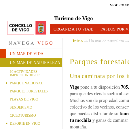
VIGO CONV
Turismo de Vigo
ORGANIZA TU VIAJE
PASEOS POR V
Inicio
→
Un mar de naturaleza
→ 
NAVEGA
VIGO
UN MAR DE VIDA
Parques forestal
UN MAR DE NATURALEZA
10 ACTIVIDADES
Una caminata por los i
IMPRESCINDIBLES
PARQUE NACIONAL
Vigo
705
pone a tu disposición
PARQUES FORESTALES
para que des rienda suelta al av
Muchos son de propiedad comuna
PLAYAS DE VIGO
colectivo de los vecinos, conse
SENDERISMO
faun
que puedas disfrutar de su
CICLOTURISMO
tu mochila
y ganas de caminar 
DEPORTE EN VIGO
montaña.