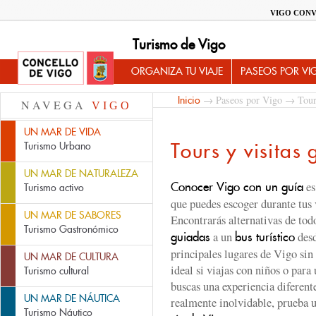
VIGO CONV
Turismo de Vigo
ORGANIZA TU VIAJE
PASEOS POR VI
→
Paseos por Vigo
→ Tours
Inicio
NAVEGA
VIGO
UN MAR DE VIDA
Tours y visitas
Turismo Urbano
UN MAR DE NATURALEZA
es
Conocer Vigo con un guía
Turismo activo
que puedes escoger durante tus 
UN MAR DE SABORES
Encontrarás alternativas de tod
Turismo Gastronómico
a un
desd
guiadas
bus turístico
principales lugares de Vigo sin
UN MAR DE CULTURA
ideal si viajas con niños o para
Turismo cultural
buscas una experiencia diferente
UN MAR DE NÁUTICA
realmente inolvidable, prueba 
Turismo Náutico