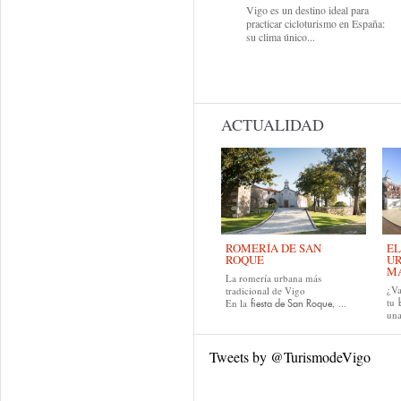
Vigo es un destino ideal para
practicar cicloturismo en España:
su clima único...
ACTUALIDAD
ROMERÍA DE SAN
EL
ROQUE
UR
MA
La romería urbana más
¿Va
tradicional de Vigo
tu
En la
, ...
fiesta de San Roque
una
Tweets by @TurismodeVigo