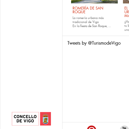
ROMERÍA DE SAN
EL
ROQUE
U
M
La romería urbana más
¿Va
tradicional de Vigo
tu
En la
fiesta de San Roque
, ...
una
Tweets by @TurismodeVigo