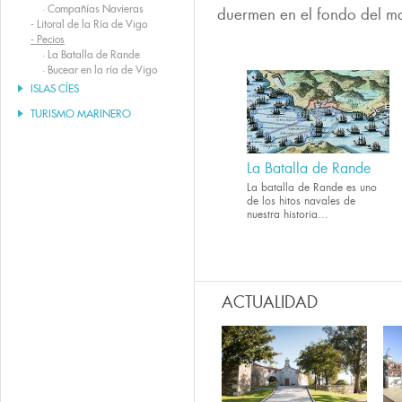
·
Compañías Navieras
duermen en el fondo del m
-
Litoral de la Ría de Vigo
-
Pecios
·
La Batalla de Rande
·
Bucear en la ría de Vigo
ISLAS CÍES
TURISMO MARINERO
La Batalla de Rande
La batalla de Rande es uno
de los hitos navales de
nuestra historia...
ACTUALIDAD