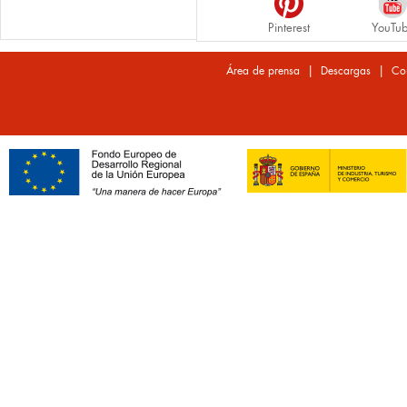
Pinterest
YouTu
|
|
Área de prensa
Descargas
Co