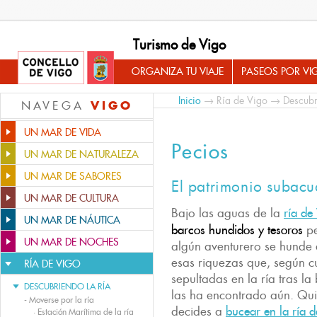
Turismo de Vigo
ORGANIZA TU VIAJE
PASEOS POR VI
Inicio
→
Ría de Vigo
→
Descubr
VIGO
NAVEGA
UN MAR DE VIDA
Pecios
UN MAR DE NATURALEZA
UN MAR DE SABORES
El patrimonio subacu
UN MAR DE CULTURA
Bajo las aguas de la
ría de
UN MAR DE NÁUTICA
barcos hundidos y tesoros
p
UN MAR DE NOCHES
algún aventurero se hunde 
esas riquezas que, según c
RÍA DE VIGO
sepultadas en la ría tras 
DESCUBRIENDO LA RÍA
las ha encontrado aún. Quiz
-
Moverse por la ría
decides a
bucear en la ría 
·
Estación Marítima de la ría