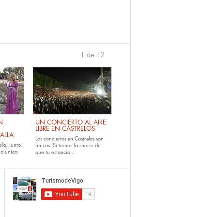
1 de 12
›
N
UN CONCIERTO AL AIRE
LIBRE EN CASTRELOS
ALLA
Los
conciertos en Castrelos
son
lla
, junto
únicos: Si tienes la suerte de
la única
que tu estancia...