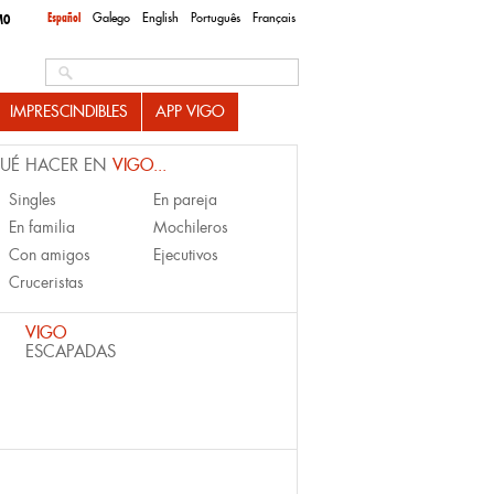
Español
Galego
English
Português
Français
MO
Search this site
IMPRESCINDIBLES
APP VIGO
UÉ HACER EN
VIGO...
Singles
En pareja
En familia
Mochileros
Con amigos
Ejecutivos
Cruceristas
VIGO
ESCAPADAS