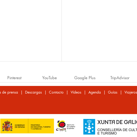
Pinterest
YouTube
Google Plus
TripAdvisor
|
|
|
|
|
|
a de prensa
Descargas
Contacto
Vídeos
Agenda
Guías
Viajero