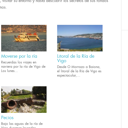
, visitar su entorno y hasta descubrir los secretos de sus fondos
nos.
Moverse por la ría
Litoral de la Ría de
Vigo
Recuerdas los viajes en
naviera por la ría de Vigo de
Desde O Morrazo a Baiona,
Los lunes...
el litoral de la Ría de Vigo es
espectacular,...
Pecios
Bajo las aguas de la ría de