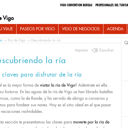
VIGO CONVENTION BUREAU
PROFESIONALES DEL TURIS
e Vigo
 VIAJE
PASEOS POR VIGO
VIGO DE NEGOCIOS
AGENDA
io
→
Ría de Vigo
→ Descubriendo la ría
Q
Imprimir
Escuchar
scubriendo la ría
 claves para disfrutar de la ría
l es la mejor forma de
visitar la ría de Vigo
? Adéntrate en ella…
 su historia. En las aguas de la ría de Vigo se han librado batallas
óricas, como la de Rande, y ha servido de abrigo a corsarios y
nos para fondear sus naves. Hoy es el sitio ideal en el que pasar
 vacaciones inolvidables.
sta sección te presentamos las claves para
moverte por la ría de