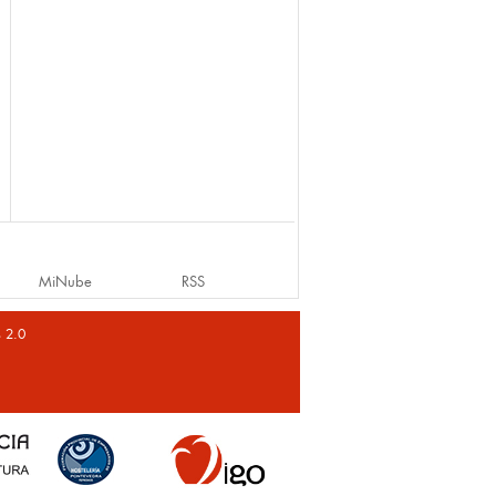
MiNube
RSS
s 2.0