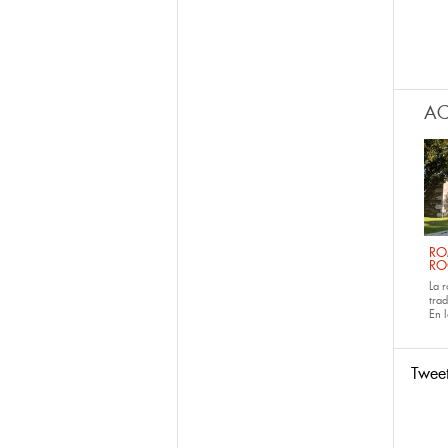
AC
RO
RO
La 
tra
En 
Twee