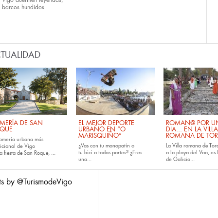
Vigo duermen leyendas,
barcos hundidos...
TUALIDAD
MERÍA DE SAN
EL MEJOR DEPORTE
ROMAN@ POR U
QUE
URBANO EN “O
DIA... EN LA VILLA
MARISQUIÑO”
ROMANA DE TOR
romería urbana más
¿Vas con tu
monopatín
o
La
Villa romana de Tora
dicional de Vigo
tu
bici
a todas partes? ¿Eres
a la playa del Vao, es 
la
fiesta de San Roque
, ...
una...
de Galicia...
ts by @TurismodeVigo