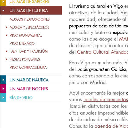
UN MAR DE SABORES
El
turismo cultural en Vigo
es
UN MAR DE CULTURA
atractivos de la ciudad. Vig
modernidad, ofreciendo al 
MUSEOS Y EXPOSICIONES
propuestas de ocio de Galici
MÚSICA Y ESPECTÁCULOS
musicales y teatro a
exposic
VIGO MONUMENTAL
como las que acoge el
MA
VIGO LITERARIO
de clásicos, que encontrará
del
Centro Cultural Afunda
IDENTIDAD Y TRADICIÓN
FIESTAS POPULARES
Pero Vigo es mucho más. Vi
VIGO CONTRACULTURA
del
underground
en Galicia
,
como corresponde a la ci
UN MAR DE NÁUTICA
junto con Madrid.
UN MAR DE NOCHES
Aquí encontrarás la mejor
o
RÍA DE VIGO
varios
locales de conciertos
También disfrutarás con lo
citas anuales imprescindibl
desde ciclos de música clás
Consulta la
agenda de Vig