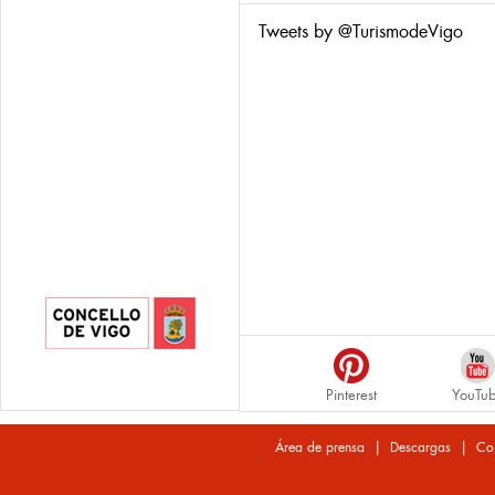
Tweets by @TurismodeVigo
Pinterest
YouTu
|
|
Área de prensa
Descargas
Co