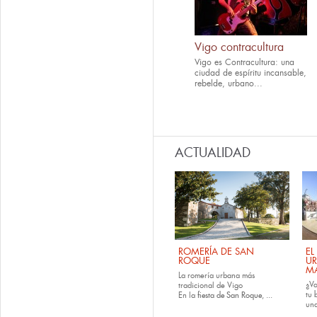
Vigo contracultura
Vigo es Contracultura: una
ciudad de espíritu incansable,
rebelde, urbano...
ACTUALIDAD
ROMERÍA DE SAN
EL
ROQUE
U
M
La romería urbana más
¿Va
tradicional de Vigo
tu
En la
fiesta de San Roque
, ...
una