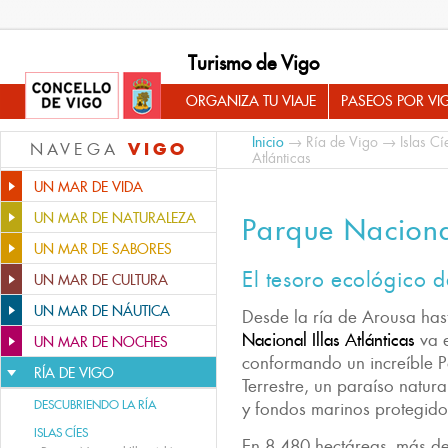
Turismo de Vigo
ORGANIZA TU VIAJE
PASEOS POR VI
Inicio
→
Ría de Vigo
→
Islas Cí
VIGO
NAVEGA
Atlánticas
UN MAR DE VIDA
UN MAR DE NATURALEZA
Parque Nacional
UN MAR DE SABORES
El tesoro ecológico d
UN MAR DE CULTURA
UN MAR DE NÁUTICA
Desde la ría de Arousa has
Nacional Illas Atlánticas
va e
UN MAR DE NOCHES
conformando un increíble 
RÍA DE VIGO
Terrestre, un paraíso natur
DESCUBRIENDO LA RÍA
y fondos marinos protegido
ISLAS CÍES
En 8.480 hectáreas -más de 