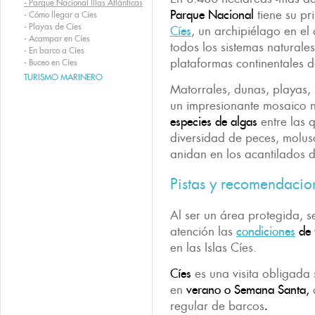
-
Parque Nacional Illas Atlánticas
Parque Nacional
tiene su pr
-
Cómo llegar a Cíes
-
Playas de Cíes
Cíes
, un archipiélago en el
-
Acampar en Cíes
todos los sistemas naturale
-
En barco a Cíes
plataformas continentales d
-
Buceo en Cíes
TURISMO MARINERO
Matorrales, dunas, playas
un impresionante mosaico 
especies de algas
entre las 
diversidad de peces, molus
anidan en los acantilados d
Pistas y recomendacio
Al ser un área protegida, 
atención las
condiciones
de 
en las Islas Cíes.
Cíes
es una visita obligada 
en
verano o Semana Santa,
regular de barcos
.