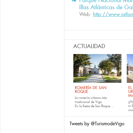
Parque Nacional Marí
Illas Atlánticas de Ga
Web:
http://www.iatlan
ACTUALIDAD
ROMERÍA DE SAN
EL
ROQUE
U
M
La romería urbana más
¿Va
tradicional de Vigo
tu
En la
fiesta de San Roque
, ...
una
Tweets by @TurismodeVigo