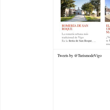
ROMERÍA DE SAN
EL
ROQUE
UR
MA
La romería urbana más
¿Va
tradicional de Vigo
tu
En la
fiesta de San Roque
, ...
una
Tweets by @TurismodeVigo