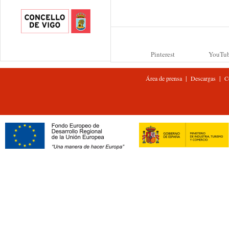
Pinterest
YouTu
|
|
Área de prensa
Descargas
C