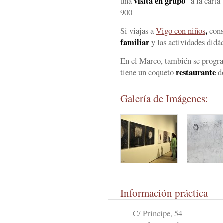
visita en grupo
una
“a la carta”
900
,
Si viajas a
Vigo con niños
cons
familiar
y las actividades didác
En el Marco, también se progra
restaurante
tiene un coqueto
do
Galería de Imágenes:
Información práctica
C/ Príncipe, 54