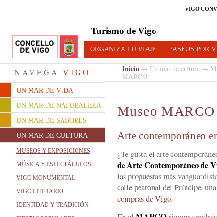
VIGO CONV
Turismo de Vigo
ORGANIZA TU VIAJE
PASEOS POR V
Inicio
→
Un mar de cultura
→
Mu
NAVEGA
VIGO
MARCO
UN MAR DE VIDA
UN MAR DE NATURALEZA
Museo MARCO
UN MAR DE SABORES
Arte contemporáneo 
UN MAR DE CULTURA
MUSEOS Y EXPOSICIONES
¿Te gusta el arte contemporáneo
de Arte Contemporáneo de V
MÚSICA Y ESPECTÁCULOS
las propuestas más vanguardista
VIGO MONUMENTAL
calle peatonal del Príncipe, un
VIGO LITERARIO
compras de Vigo
.
IDENTIDAD Y TRADICIÓN
MARCO
En el
siempre podrás 