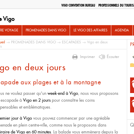
VIGO CONVENTION BUREAU
PROFESSIONNELS DU TOURI
e Vigo
TRE VOYAGE
PROMENADES DANS VIGO
LE VIGO DES AFFAIRES
AGENDA
ueil
→
PROMENADES DANS VIGO
→
ESCAPADES
→ Vigo en deux
P
rs
Imprimer
Écouter
go en deux jours
capade aux plages et à la montagne
ous ne voulez passer qu'un
week-end à Vigo
, nous vous proposons
e escapade à
Vigo en 2 jours
pour connaître les coins
spensables et emblématiques.
emier jour à Vigo
vous pouvez commencer par une agréable
Q
enade en plein centre-ville, comme nous le proposons dans
néraire de Vigo en 60 minutes
. La balade vous emmènera depuis la