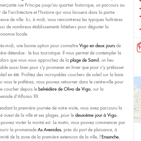
erçante rue Príncipe jusqu'au quartier historique, un parcours au
de l'architecture et l'histoire qui vous laissera dans la partie
ieure de ville. Ici, à midi, vous rencontrerez les typiques huîtrières
ussi de nombreux établissements hôteliers pour déguster la
ronomie locale.
rès-midi, une bonne option pour connaître
Vigo en deux jours
de
ère détendue : le bus touristique. Il vous permet de contempler la
e alors que vous vous approchez de la
plage de Samil
, un lieu
able aussi bien pour s'y promener en hiver que pour s'y prélasser
leil en été. Profitez des incroyables couchers de soleil sur la baie.
si vous le préférez, vous pouvez retourner dans le centre-ville pour
 le coucher depuis le
belvédère de Olivo de Vigo
, sur la
enade d'Alfonso XII.
pendant la première journée de votre visite, vous avez parcouru la
é ouest de la ville et ses plages, pour le
deuxième jour à Vigo
,
 pouvez visiter la moitié est. Le matin, vous pouvez commencer par
ourir la promenade
As Avenidas
, près du port de plaisance, à
mité de la zone de la première extension de la ville, l'
Ensanche
,