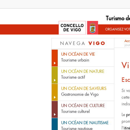
Turismo d
ORGANISEZ VO
Acc
VIGO
NAVEGA
jou
UN OCÉAN DE VIE
Tourisme urbain
Vi
UN OCÉAN DE NATURE
Tourisme actif
Es
UN OCÉAN DE SAVEURS
Si v
Gastronomie de Vigo
cett
indi
UN OCÉAN DE CULTURE
Tourisme culturel
Le
pr
prom
UN OCÉAN DE NAUTISME
l'
iti
Tourisme nautique