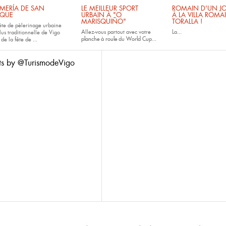
MERÍA DE SAN
LE MEILLEUR SPORT
ROMAIN D'UN JO
QUE
URBAIN À "O
À LA VILLA ROMA
MARISQUIÑO"
TORALLA !
fête de pèlerinage urbaine
Allez-vous partout avec votre
La...
lus traditionnelle de Vigo
planche à roule
du
World Cup...
 de la fête de
...
ts by @TurismodeVigo