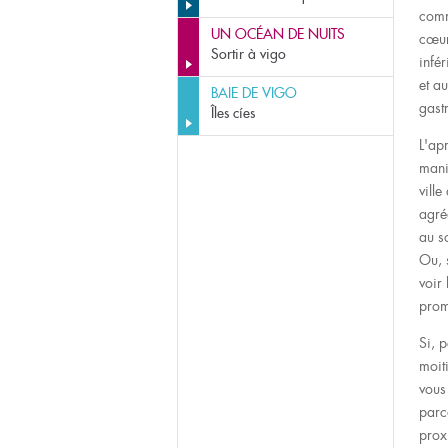
comm
UN OCÉAN DE NUITS
cœur 
Sortir à vigo
infér
et a
BAIE DE VIGO
gast
Îles cíes
L'ap
mani
vill
agré
au so
Ou, 
voir
prom
Si, 
moiti
vous
parc
proxi