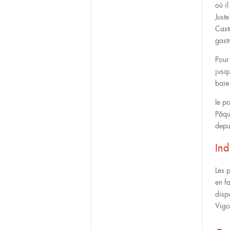
où i
Just
Cast
gast
Pour
jusq
baie
le p
Pâqu
depu
Ind
Les 
en f
disp
Vigo