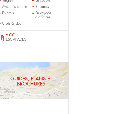
Singles
En couple
Avec des enfants
Routards
En amis
En voyage
d'affaires
Croisiéristes
VIGO
ESCAPADES
GUIDES, PLANS ET
BROCHURES