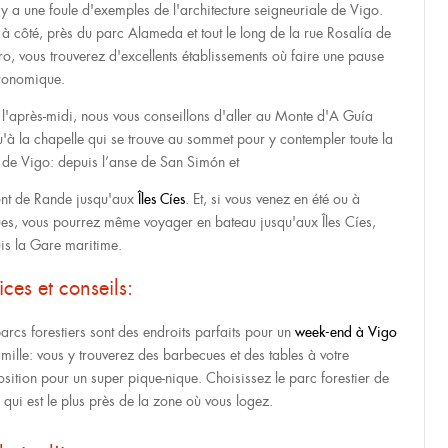
l y a une foule d'exemples de l'architecture seigneuriale de Vigo.
e à côté, près du parc Alameda et tout le long de la rue Rosalía de
ro, vous trouverez d'excellents établissements où faire une pause
ronomique.
 l'après-midi, nous vous conseillons d'aller au Monte d'A Guía
u'à la chapelle qui se trouve au sommet pour y contempler toute la
 de Vigo: depuis l’anse de San Simón et
ont de Rande jusqu'aux
Îles Cíes
. Et, si vous venez en été ou à
es, vous pourrez même voyager en bateau jusqu'aux Îles Cíes,
is la Gare maritime.
ices et conseils:
parcs forestiers sont des endroits parfaits pour un
week-end à Vigo
amille: vous y trouverez des barbecues et des tables à votre
osition pour un super pique-nique. Choisissez le parc forestier de
 qui est le plus près de la zone où vous logez.