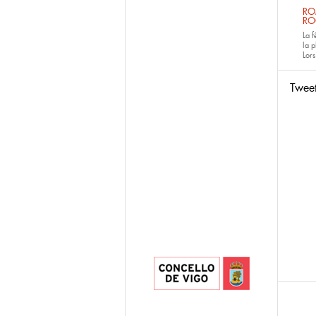
RO
RO
La 
la p
Lors
Twee