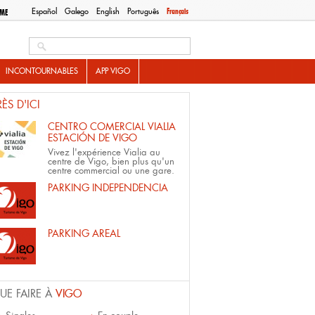
Español
Galego
English
Português
Français
SME
Search this site
INCONTOURNABLES
APP VIGO
RÈS D'ICI
CENTRO COMERCIAL VIALIA
ESTACIÓN DE VIGO
Vivez l'expérience Vialia au
centre de Vigo, bien plus qu'un
centre commercial ou une gare.
PARKING INDEPENDENCIA
PARKING AREAL
UE FAIRE À
VIGO