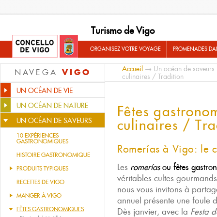
Turismo de Vigo
ORGANISEZ VOTRE VOYAGE
PROMENADES DA
Accueil
→
Un océan de saveurs
VIGO
NAVEGA
culinaires / Tradition
UN OCÉAN DE VIE
UN OCÉAN DE NATURE
Fêtes gastronom
UN OCÉAN DE SAVEURS
culinaires / Tra
10 EXPÉRIENCES
GASTRONOMIQUES
Romerías à Vigo: le 
HISTOIRE GASTRONOMIQUE
Les
romerías
ou fêtes gastro
PRODUITS TYPIQUES
véritables cultes gourmands
RECETTES DE VIGO
nous vous invitons à partag
MANGER À VIGO
annuel présente une foule 
FÊTES GASTRONOMIQUES
Dès janvier, avec la
Festa d