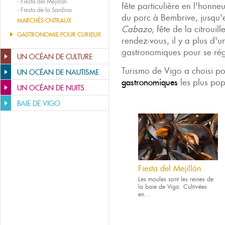
-
Fiesta del Mejillón
fête particulière en l'honne
-
Fiesta de la Sardina
du porc à Bembrive, jusqu
MARCHÉS CNTRAUX
Cabazo
, fête de la citroui
GASTRONOMIE POUR CURIEUX
rendez-vous, il y a plus d'u
gastronomiques pour se rég
UN OCÉAN DE CULTURE
Turismo de Vigo a choisi p
UN OCÉAN DE NAUTISME
gastronomiques
les plus popu
UN OCÉAN DE NUITS
BAIE DE VIGO
Fiesta del Mejillón
Les moules sont les reines de
la baie de Vigo. Cultivées
en...