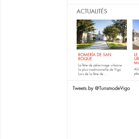
ACTUALITÉS
ROMERÍA DE SAN
LE
ROQUE
UR
M
La fête de pèlerinage urbaine
All
la plus traditionnelle de Vigo
pla
Lors de la fête de
...
Tweets by @TurismodeVigo