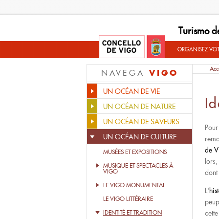
Turismo d
ORGANISEZ VO
Acc
VIGO
NAVEGA
UN OCÉAN DE VIE
Id
UN OCÉAN DE NATURE
UN OCÉAN DE SAVEURS
Pour
UN OCÉAN DE CULTURE
remo
de V
MUSÉES ET EXPOSITIONS
lors,
MUSIQUE ET SPECTACLES À
VIGO
dont 
LE VIGO MONUMENTAL
L'
his
LE VIGO LITTÉRAIRE
peupl
IDENTITÉ ET TRADITION
cette