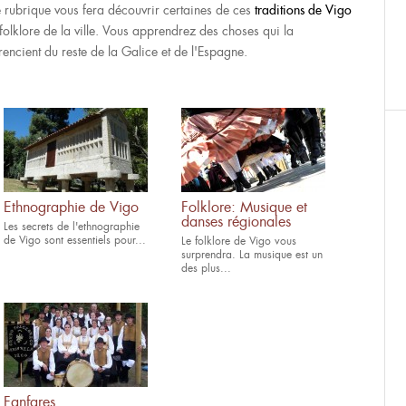
e rubrique vous fera découvrir certaines de ces
traditions de Vigo
 folklore de la ville. Vous apprendrez des choses qui la
érencient du reste de la Galice et de l'Espagne.
Ethnographie de Vigo
Folklore: Musique et
danses régionales
Les secrets de l'ethnographie
de Vigo sont essentiels pour...
Le folklore de Vigo vous
surprendra. La musique est un
des plus...
Fanfares