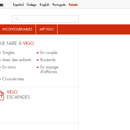
Español
Galego
English
Português
Français
SME
Search this site
INCONTOURNABLES
APP VIGO
UE FAIRE À
VIGO
Singles
En couple
Avec des enfants
Routards
En amis
En voyage
d'affaires
Croisiéristes
VIGO
ESCAPADES