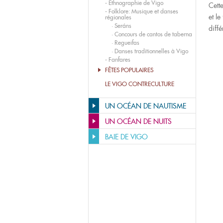
-
Ethnographie de Vigo
Cett
-
Folklore: Musique et danses
et le
régionales
·
Seráns
diff
·
Concours de cantos de taberna
·
Regueifas
·
Danses traditionnelles à Vigo
-
Fanfares
FÊTES POPULAIRES
LE VIGO CONTRECULTURE
UN OCÉAN DE NAUTISME
UN OCÉAN DE NUITS
BAIE DE VIGO