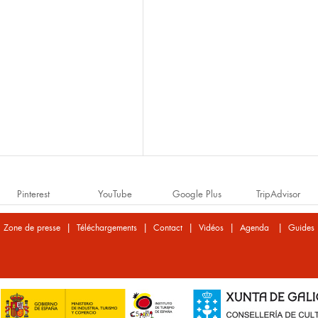
Pinterest
YouTube
Google Plus
TripAdvisor
|
|
|
|
|
Zone de presse
Téléchargements
Contact
Vidéos
Agenda
Guides