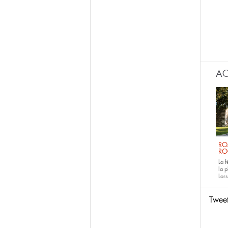
AC
RO
RO
La 
la p
Lors
Twee