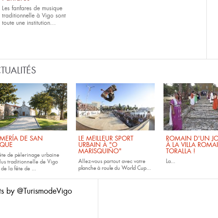
Les fanfares de musique
traditionnelle à Vigo sont
toute une institution...
TUALITÉS
MERÍA DE SAN
LE MEILLEUR SPORT
ROMAIN D'UN JO
QUE
URBAIN À "O
À LA VILLA ROMA
MARISQUIÑO"
TORALLA !
fête de pèlerinage urbaine
Allez-vous partout avec votre
La...
lus traditionnelle de Vigo
planche à roule
du
World Cup...
 de la fête de
...
ts by @TurismodeVigo