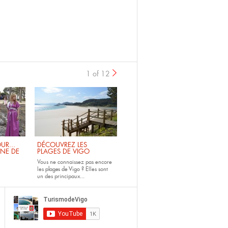
1 of 12
UR...
DÉCOUVREZ LES
INE DE
PLAGES DE VIGO
Vous ne connaissez pas encore
les
plages de Vigo ?
Elles sont
un des principaux...