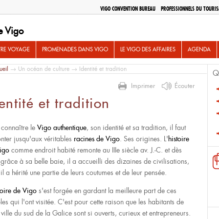
VIGO CONVENTION BUREAU
PROFESSIONNELS DU TOURI
e Vigo
TRE VOYAGE
PROMENADES DANS VIGO
LE VIGO DES AFFAIRES
AGENDA
ueil
→
Un océan de culture
→ Identité et tradition
Q
Imprimer
Écouter
entité et tradition
 connaître le
Vigo authentique
, son identité et sa tradition, il faut
nter jusqu'aux véritables
racines de Vigo
. Ses origines. L'
histoire
igo
comme endroit habité remonte au IIIe siècle av. J.-C. et dès
 grâce à sa belle baie, il a accueilli des dizaines de civilisations,
il a hérité une partie de leurs coutumes et de leur pensée.
toire de Vigo
s'est forgée en gardant la meilleure part de ces
es qui l'ont visitée. C'est pour cette raison que les habitants de
 ville du sud de la Galice sont si ouverts, curieux et entrepreneurs.