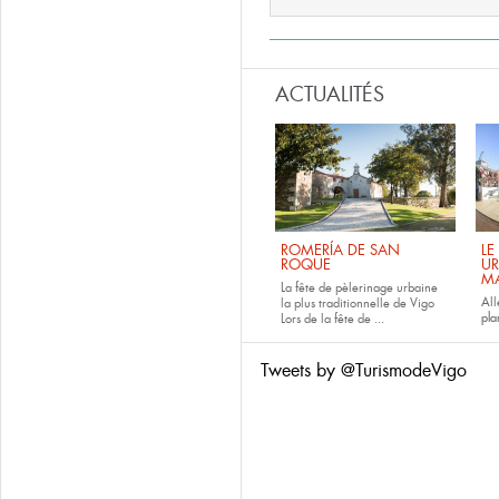
ACTUALITÉS
ROMERÍA DE SAN
LE
ROQUE
UR
M
La fête de pèlerinage urbaine
All
la plus traditionnelle de Vigo
pla
Lors de la fête de
...
Tweets by @TurismodeVigo