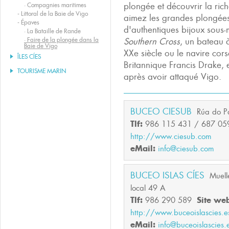
plongée et découvrir la rich
·
Compagnies maritimes
-
Littoral de la Baie de Vigo
aimez les grandes plongées
-
Épaves
d'authentiques bijoux sous
·
La Bataille de Rande
·
Faire de la plongée dans la
Southern Cross
, un bateau 
Baie de Vigo
XXe siècle ou le navire cors
ÎLES CÍES
Britannique Francis Drake,
TOURISME MARIN
après avoir attaqué Vigo.
BUCEO CIESUB
Rúa do P
Tlf:
986 115 431 / 687 05
http://www.ciesub.com
eMail:
info@ciesub.com
BUCEO ISLAS CÍES
Muell
local 49 A
Tlf:
986 290 589
Site we
http://www.buceoislascies.e
eMail:
info@buceoislascies.