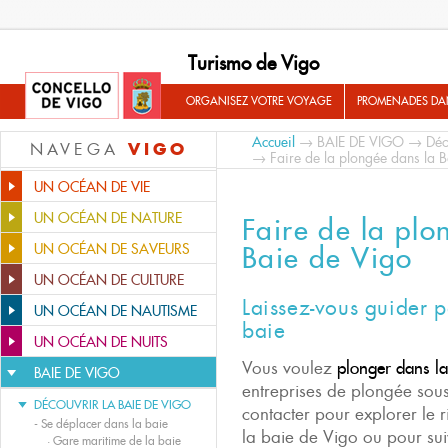
Turismo de Vigo
ORGANISEZ VOTRE VOYAGE
PROMENADES DA
Accueil
→
BAIE DE VIGO
→
Déc
VIGO
NAVEGA
→ Faire de la plongée dans la 
UN OCÉAN DE VIE
UN OCÉAN DE NATURE
Faire de la plo
UN OCÉAN DE SAVEURS
Baie de Vigo
UN OCÉAN DE CULTURE
Laissez-vous guider p
UN OCÉAN DE NAUTISME
baie
UN OCÉAN DE NUITS
Vous voulez
plonger dans la
BAIE DE VIGO
entreprises de plongée sou
DÉCOUVRIR LA BAIE DE VIGO
contacter pour explorer le 
-
Se déplacer dans la baie
la baie de Vigo ou pour suiv
·
Gare maritime de la baie