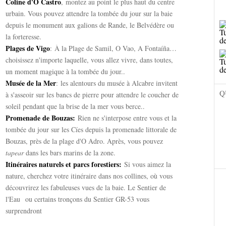
Coline d'O Castro
, montez au point le plus haut du centre
urbain. Vous pouvez attendre la tombée du jour sur la baie
depuis le monument aux galions de Rande, le Belvédère ou
la forteresse.
Plages de Vigo
: À la Plage de Samil, O Vao, A Fontaíña…
choisissez n'importe laquelle, vous allez vivre, dans toutes,
un moment magique à la tombée du jour..
Musée de la Mer
: les alentours du musée à Alcabre invitent
Q
à s'asseoir sur les bancs de pierre pour attendre le coucher de
soleil pendant que la brise de la mer vous berce..
Promenade de Bouzas:
Rien ne s'interpose entre vous et la
tombée du jour sur les Cíes depuis la promenade littorale de
Bouzas, près de la plage d'O Adro. Après, vous pouvez
tapear
dans les bars marins de la zone.
Itinéraires naturels et parcs forestiers:
Si vous aimez la
nature, cherchez votre itinéraire dans nos collines, où vous
découvrirez les fabuleuses vues de la baie. Le Sentier de
l'Eau ou certains tronçons du Sentier GR-53 vous
surprendront