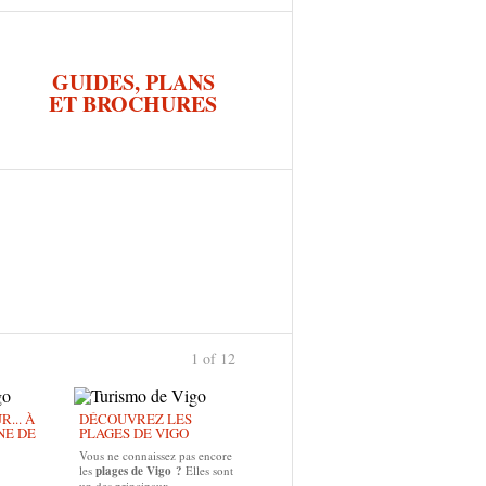
GUIDES, PLANS
ET BROCHURES
1 of 12
... À
DÉCOUVREZ LES
NE DE
PLAGES DE VIGO
Vous ne connaissez pas encore
les
plages de Vigo ?
Elles sont
un des principaux...