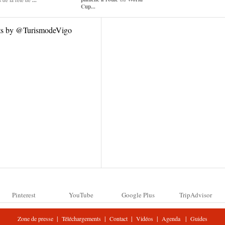
...
Cup...
ts by @TurismodeVigo
Pinterest
YouTube
Google Plus
TripAdvisor
|
|
|
|
|
Zone de presse
Téléchargements
Contact
Vidéos
Agenda
Guides