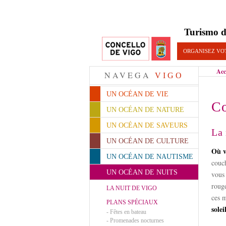
Turismo d
ORGANISEZ VO
Acc
NAVEGA
VIGO
UN OCÉAN DE VIE
Co
UN OCÉAN DE NATURE
UN OCÉAN DE SAVEURS
La 
UN OCÉAN DE CULTURE
Où v
UN OCÉAN DE NAUTISME
couch
UN OCÉAN DE NUITS
vous 
rouge
LA NUIT DE VIGO
ces m
PLANS SPÉCIAUX
solei
-
Fêtes en bateau
-
Promenades nocturnes