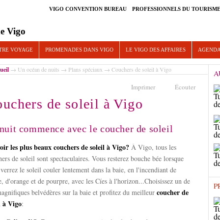
VIGO CONVENTION BUREAU
PROFESSIONNELS DU TOURISM
e Vigo
TRE VOYAGE
PROMENADES DANS VIGO
LE VIGO DES AFFAIRES
AGEND
ueil
→
Un océan de nuits
→
Plans spéciaux
→ Couchers de soleil à Vigo
A
Imprimer
Écouter
uchers de soleil à Vigo
nuit commence avec le coucher de soleil
oir les plus beaux couchers de soleil à Vigo?
À Vigo, tous les
ers de soleil sont spectaculaires. Vous resterez bouche bée lorsque
verrez le soleil couler lentement dans la baie, en l'incendiant de
, d'orange et de pourpre, avec les Cíes à l'horizon...Choisissez un de
P
coucher de
agnifiques belvédères sur la baie et profitez du meilleur
l à Vigo
: