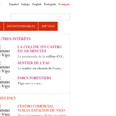
Español
Galego
English
Português
Français
E
Search this site
A
INCONTOURNABLES
APP VIGO
UTRES INTÉRÊTS
LA COLLINE D'O CASTRO
EN 100 MINUTES
colline d'O...
La promenade de la
SENTIER DE L'EAU
sentier ou chemin de l'eau...
Le
PARCS FORESTIERS
Vigo
met à votre...
RÈS D'ICI
CENTRO COMERCIAL
VIALIA ESTACIÓN DE VIGO
Vivez l'expérience Vialia au centre