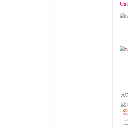
Gal
AC
RO
RO
La f
plus
Lors