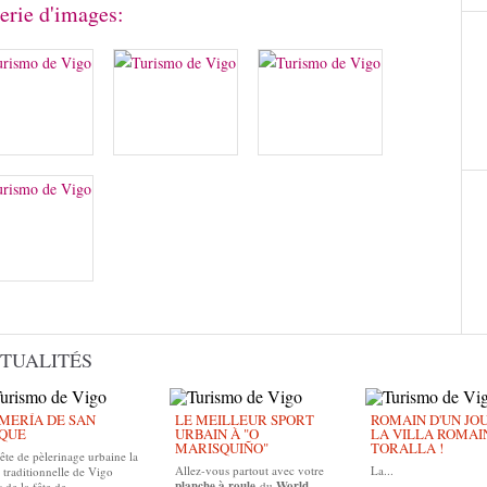
erie d'images:
TUALITÉS
MERÍA DE SAN
LE MEILLEUR SPORT
ROMAIN D'UN JOUR
QUE
URBAIN À "O
LA VILLA ROMAI
MARISQUIÑO"
TORALLA !
ête de pèlerinage urbaine la
Allez-vous partout avec votre
La...
 traditionnelle de Vigo
planche à roule
du
World
 de la fête de