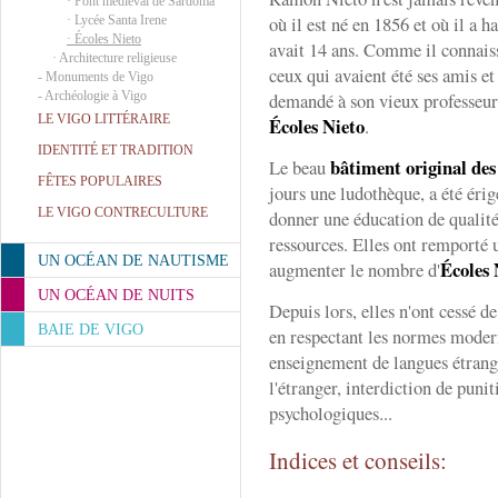
·
Pont médiéval de Sárdoma
où il est né en 1856 et où il a ha
·
Lycée Santa Irene
·
Écoles Nieto
avait 14 ans. Comme il connaiss
·
Architecture religieuse
ceux qui avaient été ses amis et
-
Monuments de Vigo
-
Archéologie à Vigo
demandé à son vieux professeur
LE VIGO LITTÉRAIRE
Écoles Nieto
.
IDENTITÉ ET TRADITION
bâtiment original des
Le beau
FÊTES POPULAIRES
jours une ludothèque, a été érig
LE VIGO CONTRECULTURE
donner une éducation de qualit
ressources. Elles ont remporté un
UN OCÉAN DE NAUTISME
Écoles 
augmenter le nombre d'
UN OCÉAN DE NUITS
Depuis lors, elles n'ont cessé 
BAIE DE VIGO
en respectant les normes moder
enseignement de langues étrangè
l'étranger, interdiction de puni
psychologiques...
Indices et conseils: