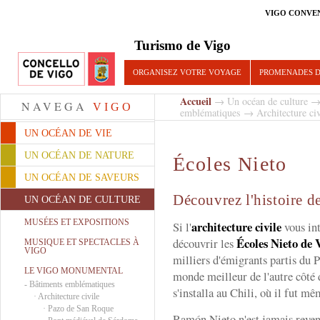
VIGO CONVE
Turismo de Vigo
ORGANISEZ VOTRE VOYAGE
PROMENADES D
Accueil
→
Un océan de culture
NAVEGA
VIGO
emblématiques
→
Architecture civ
UN OCÉAN DE VIE
UN OCÉAN DE NATURE
Écoles Nieto
UN OCÉAN DE SAVEURS
Découvrez l'histoire 
UN OCÉAN DE CULTURE
MUSÉES ET EXPOSITIONS
architecture civile
Si l'
vous int
Écoles Nieto de 
découvrir les
MUSIQUE ET SPECTACLES À
VIGO
milliers d'émigrants partis du 
LE VIGO MONUMENTAL
monde meilleur de l'autre côté 
-
Bâtiments emblématiques
s'installa au Chili, où il fut m
·
Architecture civile
·
Pazo de San Roque
Ramón Nieto n'est jamais reven