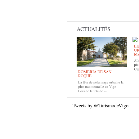
ACTUALITÉS
LE
UR
MA
All
pla
Cup
ROMERÍA DE SAN
ROQUE
La fête de pèlerinage urbaine la
plus traditionnelle de Vigo
Lors de la fête de
...
Tweets by @TurismodeVigo