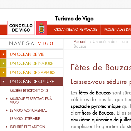
Turismo de Vigo
ORGANISEZ VOTRE VOYAGE
PROMENADES DA
Accueil
→
Un océan de culture
NAVEGA
VIGO
Bouzas
UN OCÉAN DE VIE
UN OCÉAN DE NATURE
Fêtes de Bouza
UN OCÉAN DE SAVEURS
Laissez-vous séduire
UN OCÉAN DE CULTURE
MUSÉES ET EXPOSITIONS
Les
fêtes de Bouzas
sont sûre
célèbres de tous les quarti
MUSIQUE ET SPECTACLES À
VIGO
spectacle pyrotechnique
qui 
LE VIGO MONUMENTAL
d'artifices de Bouzas
. Elles 
LE VIGO LITTÉRAIRE
deuxième quinzaine de juillet
remplissent le quartier de s
IDENTITÉ ET TRADITION