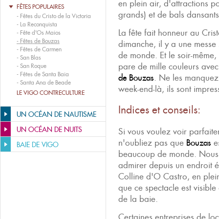
en plein air, d'attractions po
FÊTES POPULAIRES
grands) et de bals dansants
-
Fêtes du Cristo de la Victoria
-
La Reconquista
La fête fait honneur au Crist
-
Fête d'Os Maios
-
Fêtes de Bouzas
dimanche, il y a une messe 
-
Fêtes de Carmen
de monde. Et le soir-même, à
-
San Blas
pare de mille couleurs avec
-
San Roque
-
Fêtes de Santa Baia
de Bouzas
. Ne les manquez 
-
Santa Ana de Beade
week-end-là, ils sont impres
LE VIGO CONTRECULTURE
Indices et conseils:
UN OCÉAN DE NAUTISME
UN OCÉAN DE NUITS
Si vous voulez voir parfait
n'oubliez pas que
Bouzas
es
BAIE DE VIGO
beaucoup de monde. Nous v
admirer depuis un endroit é
Colline d'O Castro, en plei
que ce spectacle est visible
de la baie.
Certaines entreprises de lo