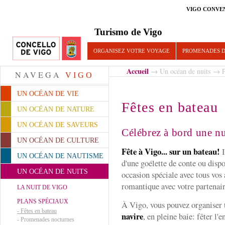
VIGO CONVE
Turismo de Vigo
ORGANISEZ VOTRE VOYAGE
PROMENADES D
Accueil
→
Un océan de nuits
→
P
NAVEGA
VIGO
UN OCÉAN DE VIE
Fêtes en bateau
UN OCÉAN DE NATURE
UN OCÉAN DE SAVEURS
Célébrez à bord une nu
UN OCÉAN DE CULTURE
Fête à Vigo... sur un bateau!
I
UN OCÉAN DE NAUTISME
d'une goélette de conte ou disp
UN OCÉAN DE NUITS
occasion spéciale avec tous vos
romantique avec votre partenaire
LA NUIT DE VIGO
PLANS SPÉCIAUX
À Vigo, vous pouvez organiser 
-
Fêtes en bateau
navire
, en pleine baie: fêter l'
-
Promenades nocturnes