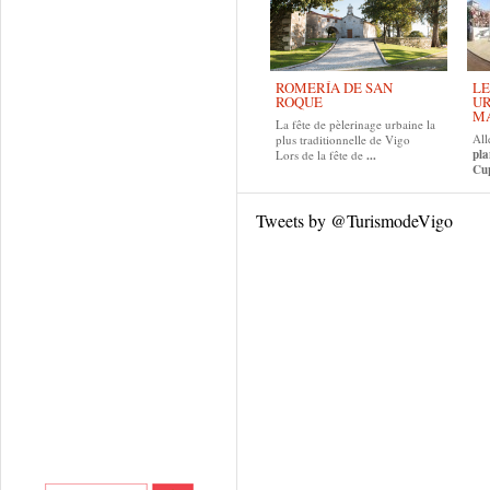
ROMERÍA DE SAN
LE
ROQUE
UR
MA
La fête de pèlerinage urbaine la
All
plus traditionnelle de Vigo
pla
Lors de la fête de
...
Cup
Tweets by @TurismodeVigo