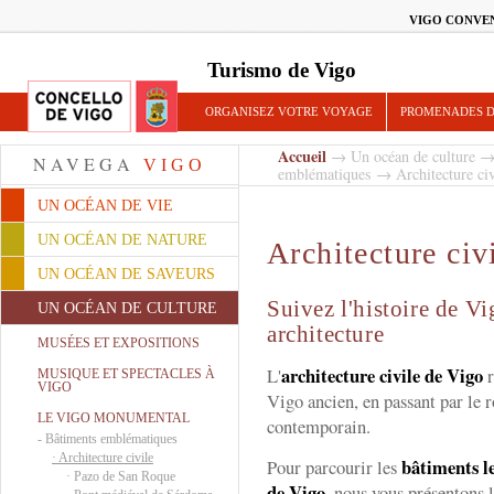
VIGO CONVE
Turismo de Vigo
ORGANISEZ VOTRE VOYAGE
PROMENADES D
Accueil
→
Un océan de culture
NAVEGA
VIGO
emblématiques
→ Architecture civ
UN OCÉAN DE VIE
UN OCÉAN DE NATURE
Architecture civ
UN OCÉAN DE SAVEURS
Suivez l'histoire de Vi
UN OCÉAN DE CULTURE
architecture
MUSÉES ET EXPOSITIONS
architecture civile de Vigo
L'
r
MUSIQUE ET SPECTACLES À
VIGO
Vigo ancien, en passant par le 
LE VIGO MONUMENTAL
contemporain.
-
Bâtiments emblématiques
·
Architecture civile
bâtiments l
Pour parcourir les
·
Pazo de San Roque
de Vigo
, nous vous présentons 