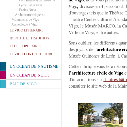
·
Pont médiéval de Sárdoma
Vigo
,
divisées en 4 parcours à t
·
Lycée Santa Irene
·
Écoles Nieto
d'ouvrages tels que le Théâtre 
·
Architecture religieuse
Théâtre Centre culturel Afunda
-
Monuments de Vigo
-
Archéologie à Vigo
Vigo, le Musée MARCO, la Casa
LE VIGO LITTÉRAIRE
Ville de Vigo, entre autres.
IDENTITÉ ET TRADITION
Sans oublier, les différents quar
FÊTES POPULAIRES
architecture ci
des joyaux de l'
LE VIGO CONTRECULTURE
Musée Quiñones de León, à Cas
Cette rubrique vous fera découv
UN OCÉAN DE NAUTISME
l'architecture civile de Vigo
et
UN OCÉAN DE NUITS
d'informations sur
d'autres bât
BAIE DE VIGO
consulter le site web de la Mair