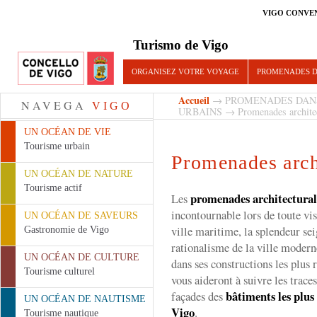
VIGO CONVE
Turismo de Vigo
ORGANISEZ VOTRE VOYAGE
PROMENADES D
Accueil
→
PROMENADES DAN
NAVEGA
VIGO
URBAINS
→ Promenades architec
UN OCÉAN DE VIE
Tourisme urbain
Promenades arch
UN OCÉAN DE NATURE
Tourisme actif
promenades architectural
Les
incontournable lors de toute vis
UN OCÉAN DE SAVEURS
ville maritime, la splendeur se
Gastronomie de Vigo
rationalisme de la ville modern
UN OCÉAN DE CULTURE
dans ses constructions les plus 
Tourisme culturel
vous aideront à suivre les traces 
bâtiments les plu
façades des
UN OCÉAN DE NAUTISME
Vigo
.
Tourisme nautique