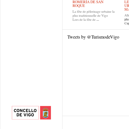
ROMERÍA DE SAN
LE
ROQUE
UR
MA
La fête de pèlerinage urbaine la
All
plus traditionnelle de Vigo
pla
Lors de la fête de
...
Cup
Tweets by @TurismodeVigo