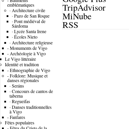
-
Bâtiments
TripAdvisor
emblématiques
·
Architecture civile
MiNube
·
Pazo de San Roque
·
Pont médiéval de
RSS
Sárdoma
·
Lycée Santa Irene
·
Écoles Nieto
·
Architecture religieuse
-
Monuments de Vigo
-
Archéologie à Vigo
Le Vigo littéraire
Identité et tradition
-
Ethnographie de Vigo
-
Folklore: Musique et
danses régionales
·
Seráns
·
Concours de cantos de
taberna
·
Regueifas
·
Danses traditionnelles
à Vigo
-
Fanfares
Fêtes populaires
-
Fêtes du Cristo de la