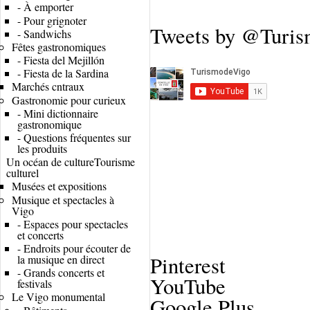
-
À emporter
-
Pour grignoter
Tweets by @Turi
-
Sandwichs
Fêtes gastronomiques
-
Fiesta del Mejillón
-
Fiesta de la Sardina
Marchés cntraux
Gastronomie pour curieux
-
Mini dictionnaire
gastronomique
-
Questions fréquentes sur
les produits
Un océan de culture
Tourisme
culturel
Musées et expositions
Musique et spectacles à
Vigo
-
Espaces pour spectacles
et concerts
-
Endroits pour écouter de
Pinterest
la musique en direct
-
Grands concerts et
YouTube
festivals
Le Vigo monumental
Google Plus