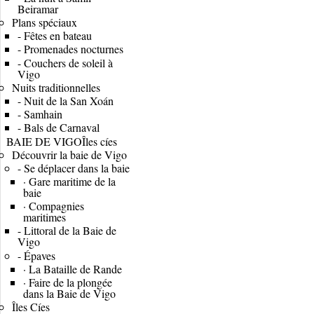
Beiramar
Plans spéciaux
-
Fêtes en bateau
-
Promenades nocturnes
-
Couchers de soleil à
Vigo
Nuits traditionnelles
-
Nuit de la San Xoán
-
Samhain
-
Bals de Carnaval
BAIE DE VIGO
Îles cíes
Découvrir la baie de Vigo
-
Se déplacer dans la baie
·
Gare maritime de la
baie
·
Compagnies
maritimes
-
Littoral de la Baie de
Vigo
-
Épaves
·
La Bataille de Rande
·
Faire de la plongée
dans la Baie de Vigo
Îles Cíes