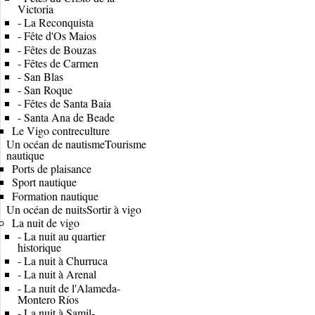
Victoria
-
La Reconquista
-
Fête d'Os Maios
-
Fêtes de Bouzas
-
Fêtes de Carmen
-
San Blas
-
San Roque
-
Fêtes de Santa Baia
-
Santa Ana de Beade
Le Vigo contreculture
Un océan de nautisme
Tourisme
nautique
Ports de plaisance
Sport nautique
Formation nautique
Un océan de nuits
Sortir à vigo
La nuit de vigo
-
La nuit au quartier
historique
-
La nuit à Churruca
-
La nuit à Arenal
-
La nuit de l'Alameda-
Montero Ríos
-
La nuit à Samil-