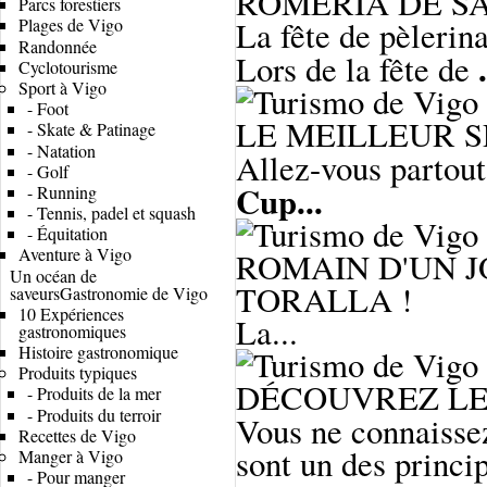
ROMERÍA DE S
Parcs forestiers
La fête de pèlerin
Plages de Vigo
Randonnée
.
Lors de la fête de
Cyclotourisme
Sport à Vigo
-
Foot
LE MEILLEUR S
-
Skate & Patinage
-
Natation
Allez-vous partout
-
Golf
Cup...
-
Running
-
Tennis, padel et squash
-
Équitation
Aventure à Vigo
ROMAIN D'UN J
Un océan de
TORALLA !
saveurs
Gastronomie de Vigo
10 Expériences
La...
gastronomiques
Histoire gastronomique
Produits typiques
DÉCOUVREZ LE
-
Produits de la mer
-
Produits du terroir
Vous ne connaisse
Recettes de Vigo
sont un des princip
Manger à Vigo
-
Pour manger