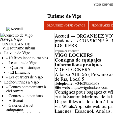
VIGO CONVE
Turismo de Vigo
ORGANISEZ VOTRE VOYAGE
PROMENADES D
Accueil
→
ORGANISEZ VO
Navega
Vigo
pratiques
→
CONSIGNE À 
UN OCÉAN DE
LOCKERS
VIE
Tourisme urbain
Imprimer
Écouter
La ville de Vigo
VIGO LOCKERS
-
10 Rues incontournables
Consigna de equipajes
-
Le centre de Vigo
Informations pratiques
·
Quartier historique
VIGO LOCKERS
·
El Ensanche
Alfonso XIII, 56 ( Próximo a 
-
Les quartiers de Vigo
de Ría, Local 5
Lèche-vitrines à Vigo
Téléphone:
+34629556568
-
Centres commerciaux à
Site web:
https://vigolockers.com
ciel ouvert
Consignes pour bagages et vél
-
Centres commerciaux
et à la Station Maritime de la 
-
Artisanat
Disponibles à la location à l’h
-
Galeries d'art et
via WhatsApp, site web ou par 
antiquaires
Langues : Espagnol, Anglais, 