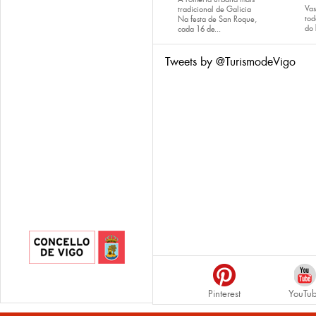
Va
tradicional de Galicia
tod
Na festa de San Roque,
do
cada
16 de...
Tweets by @TurismodeVigo
Pinterest
YouTu