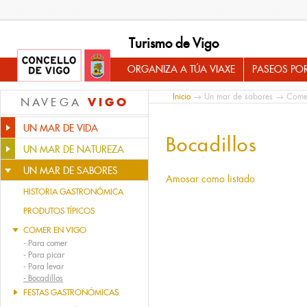
Turismo de Vigo
ORGANIZA A TÚA VIAXE
PASEOS PO
Inicio
→
Un mar de sabores
→
Come
VIGO
NAVEGA
UN MAR DE VIDA
Bocadillos
UN MAR DE NATUREZA
UN MAR DE SABORES
Amosar como listado
HISTORIA GASTRONÓMICA
PRODUTOS TÍPICOS
COMER EN VIGO
-
Para comer
-
Para picar
-
Para levar
-
Bocadillos
FESTAS GASTRONÓMICAS