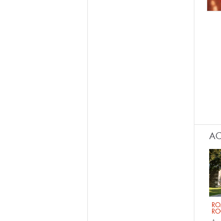
AC
RO
RO