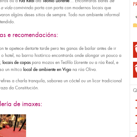
eiros ou a
rúa Real
ata
Teófilo Llorente
… Encontrarás bares
de
P
 a vida
convivindo porta con porta con modernos locais que
varon algúns deses sitios de sempre. Todo nun ambiente informal
stendido.
tas e recomendacións:
on te apetece deitarte tarde pero tes ganas de bailar antes de ir
 o hotel, no barrio histórico encontrarás onde alongar un pouco a
e;
locais de copas
para mozos en Teófilo Llorente ou a rúa Real, e
uso un mítico
local de ambiente en Vigo
na rúa Oliva.
refires a charla tranquila, saborea un cóctel ou un licor tradicional
raza da Constitución.
Q
ería de imaxes: