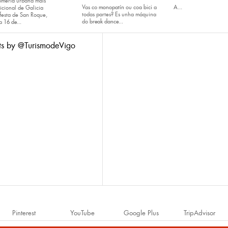
omería urbana máis
Vas co
monopatín
ou coa
bici
a
A...
icional de Galicia
todas partes? Es unha máquina
festa de San Roque,
do
break dance...
da
16 de...
ts by @TurismodeVigo
Pinterest
YouTube
Google Plus
TripAdvisor