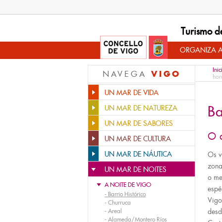
Turismo d
ORGANIZA A
Inic
VIGO
NAVEGA
hor
UN MAR DE VIDA
Ba
UN MAR DE NATUREZA
UN MAR DE SABORES
O 
UN MAR DE CULTURA
UN MAR DE NÁUTICA
Os v
zona
UN MAR DE NOITES
o me
A NOITE DE VIGO
espé
-
Barrio Histórico
Vigo
-
Churruca
-
Areal
desd
-
Alameda/Montero Ríos