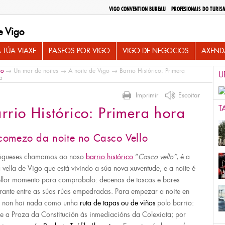
VIGO CONVENTION BUREAU
PROFESIONAIS DO TURIS
e Vigo
 TÚA VIAXE
PASEOS POR VIGO
VIGO DE NEGOCIOS
AXEND
io
→
Un mar de noites
→
A noite de Vigo
→ Barrio Histórico: Primera
U
a
Imprimir
Escoitar
T
rrio Histórico: Primera hora
comezo da noite no Casco Vello
igueses chamamos ao noso
barrio histórico
“
Casco vello”
, é a
 vella de Vigo que está vivindo a súa nova xuventude, e a noite é
llor momento para comprobalo: decenas de tascas e bares
rante entre as súas rúas empedradas. Para empezar a noite en
 non hai nada como unha
ruta
de tapas ou de viños
polo barrio:
e a Praza da Constitución ás inmediacións da Colexiata; por