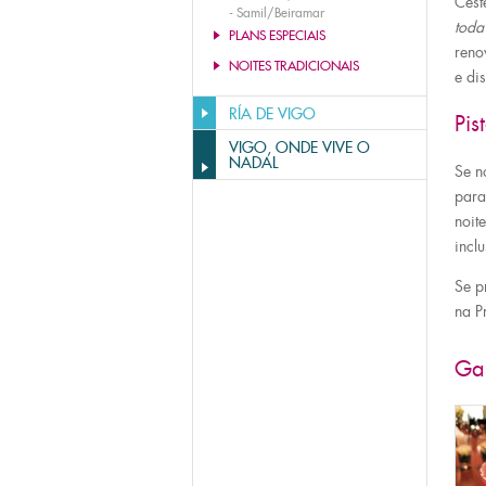
Cest
-
Samil/Beiramar
toda
PLANS ESPECIAIS
reno
NOITES TRADICIONAIS
e di
RÍA DE VIGO
Pis
VIGO, ONDE VIVE O
NADAL
Se n
para
noit
incl
Se p
na P
Gal