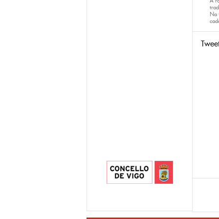
A r
trad
Na 
ca
Twee