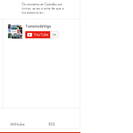
Os
concertos en Castrelos
son
únicos: se tes a sorte de que a
túa estancia en...
MiNube
RSS