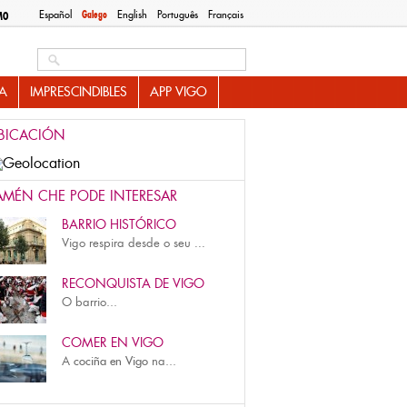
Español
Galego
English
Português
Français
MO
Search this site
A
IMPRESCINDIBLES
APP VIGO
BICACIÓN
AMÉN CHE PODE INTERESAR
BARRIO HISTÓRICO
Vigo respira desde o seu
...
RECONQUISTA DE VIGO
O
barrio...
COMER EN VIGO
A
cociña en Vigo
na...