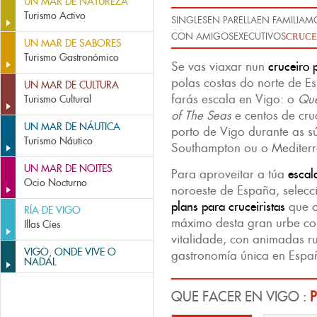
UN MAR DE NATUREZA
Turismo Activo
SINGLES
EN PARELLA
EN FAMILIA
MO
CON AMIGOS
EXECUTIVOS
CRUCE
UN MAR DE SABORES
Turismo Gastronómico
Se vas viaxar nun
cruceiro 
polas costas do norte de 
UN MAR DE CULTURA
farás escala en Vigo: o
Qu
Turismo Cultural
of The Seas
e centos de cru
UN MAR DE NÁUTICA
porto de Vigo durante as sú
Turismo Náutico
Southampton ou o Mediter
UN MAR DE NOITES
Para aproveitar a túa
escal
Ocio Nocturno
noroeste de España, selecc
plans para cruceiristas
que c
RÍA DE VIGO
máximo desta gran urbe co
Illas Cíes
vitalidade, con animadas r
VIGO, ONDE VIVE O
gastronomía única en Espa
NADAL
QUE FACER EN VIGO :
P