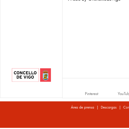
Pinterest
YouTu
|
|
Área de prensa
Descargas
Con