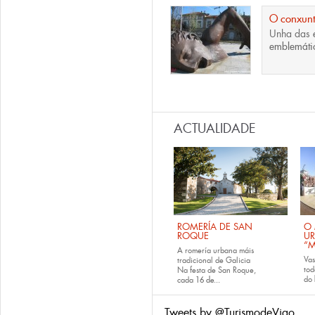
O conxunto
Unha das
e
emblemáti
Páxinas
ACTUALIDADE
ROMERÍA DE SAN
O 
ROQUE
U
“M
A romería urbana máis
Va
tradicional de Galicia
tod
Na festa de San Roque,
do
cada
16 de...
Tweets by @TurismodeVigo