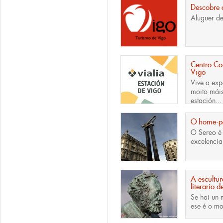
Descobre 
Aluguer de 
Centro Com
Vigo
Vive a exp
moito máis
estación...
O home-pe
O Sereo
é
excelencia
A escultu
literario 
Se hai un
ese é o
mo