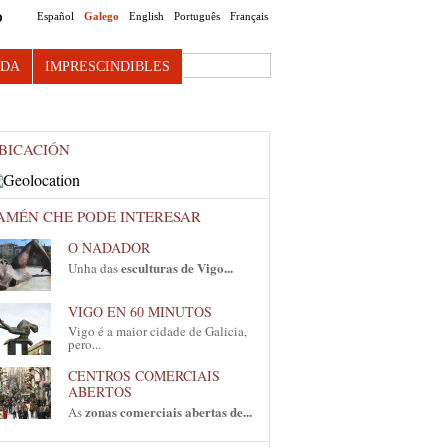
Español
Galego
English
Português
Français
O
Search this site
NDA
IMPRESCINDIBLES
BICACIÓN
AMÉN CHE PODE INTERESAR
O NADADOR
esculturas de Vigo...
Unha das
VIGO EN 60 MINUTOS
Vigo é a maior cidade de Galicia,
pero...
CENTROS COMERCIAIS
ABERTOS
zonas comerciais abertas de...
As