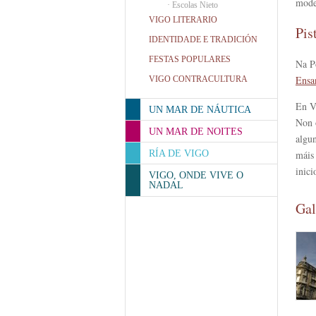
moder
·
Escolas Nieto
VIGO LITERARIO
Pis
IDENTIDADE E TRADICIÓN
FESTAS POPULARES
Na P
Ensa
VIGO CONTRACULTURA
En V
UN MAR DE NÁUTICA
Non 
UN MAR DE NOITES
algu
RÍA DE VIGO
máis
inici
VIGO, ONDE VIVE O
NADAL
Gal