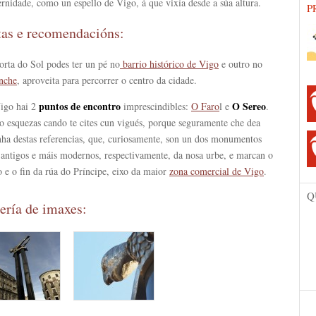
nidade, como un espello de Vigo, á que vixía desde a súa altura.
P
tas e recomendacións:
orta do Sol podes ter un pé no
barrio histórico de Vigo
e outro no
nche
, aproveita para percorrer o centro da cidade.
puntos de encontro
O Sereo
igo hai 2
imprescindibles:
O Faro
l e
.
o esquezas cando te cites cun vigués, porque seguramente che dea
nha destas referencias, que, curiosamente, son un dos monumentos
 antigos e máis modernos, respectivamente, da nosa urbe, e marcan o
o e o fin da rúa do Príncipe, eixo da maior
zona comercial de Vigo
.
Q
ería de imaxes: