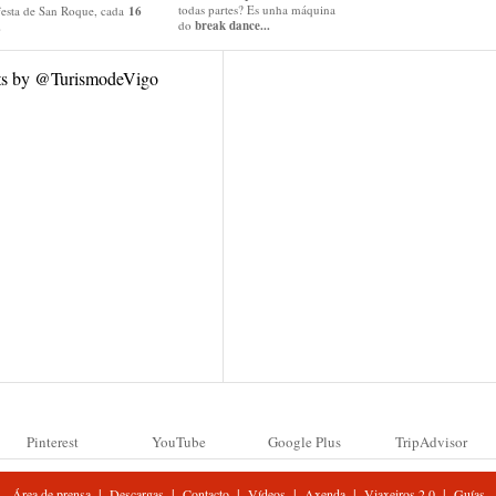
todas partes? Es unha máquina
festa de San Roque, cada
16
do
break dance...
.
ts by @TurismodeVigo
Pinterest
YouTube
Google Plus
TripAdvisor
|
|
|
|
|
|
Área de prensa
Descargas
Contacto
Vídeos
Axenda
Viaxeiros 2.0
Guías