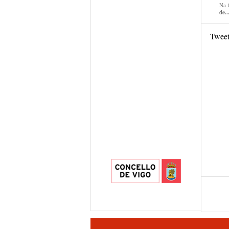
Na 
de..
Twee