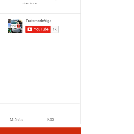
estancia en...
MiNube
RSS