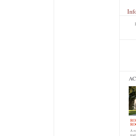
Inf
AC
RO
RO
A r
trad