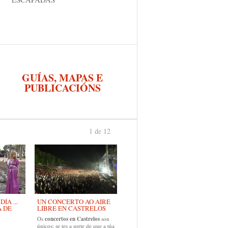
GUÍAS, MAPAS E
PUBLICACIÓNS
1 de 12
›
ÍA ...
UN CONCERTO AO AIRE
A DE
LIBRE EN CASTRELOS
Os
concertos en Castrelos
son
únicos: se tes a sorte de que a túa