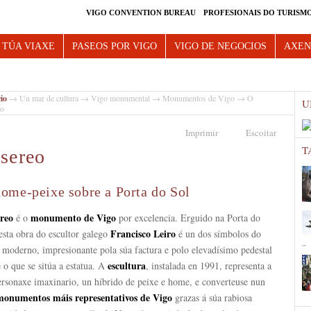
VIGO CONVENTION BUREAU
PROFESIONAIS DO TURISM
e Vigo
 TÚA VIAXE
PASEOS POR VIGO
VIGO DE NEGOCIOS
AXE
cio
→
Un mar de cultura
→
Vigo monumental
→
Monumentos de Vigo
→ O
U
eo
Imprimir
Escoitar
T
sereo
ome-peixe sobre a Porta do Sol
reo
monumento de Vigo
é o
por excelencia. Erguido na Porta do
Francisco Leiro
esta obra do escultor galego
é un dos símbolos do
 moderno, impresionante pola súa factura e polo elevadísimo pedestal
escultura
 o que se sitúa a estatua. A
, instalada en 1991, representa a
ersonaxe imaxinario, un híbrido de peixe e home, e converteuse nun
onumentos máis representativos de Vigo
grazas á súa rabiosa