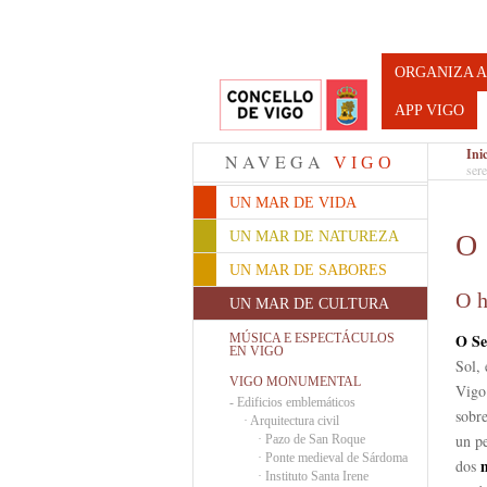
Turismo d
ORGANIZA A
APP VIGO
Ini
NAVEGA
VIGO
ser
UN MAR DE VIDA
UN MAR DE NATUREZA
O 
UN MAR DE SABORES
O h
UN MAR DE CULTURA
O Se
MÚSICA E ESPECTÁCULOS
EN VIGO
Sol, 
VIGO MONUMENTAL
Vigo
-
Edificios emblemáticos
sobre
·
Arquitectura civil
un p
·
Pazo de San Roque
·
Ponte medieval de Sárdoma
m
dos
·
Instituto Santa Irene