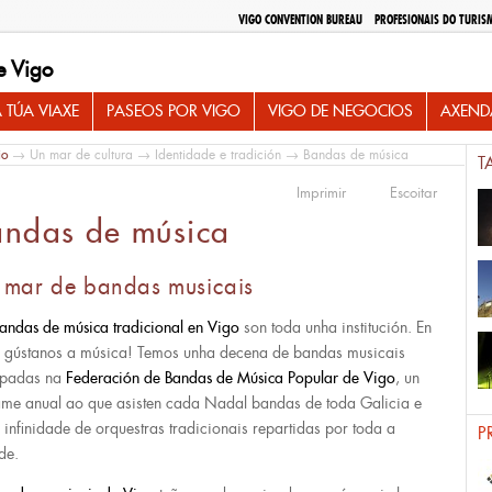
VIGO CONVENTION BUREAU
PROFESIONAIS DO TURIS
e Vigo
 TÚA VIAXE
PASEOS POR VIGO
VIGO DE NEGOCIOS
AXEND
io
→
Un mar de cultura
→
Identidade e tradición
→ Bandas de música
T
Imprimir
Escoitar
andas de música
 mar de bandas musicais
andas de música tradicional en Vigo
son toda unha institución. En
 gústanos a música! Temos unha decena de bandas musicais
upadas na
Federación de Bandas de Música Popular de Vigo
, un
ame anual ao que asisten cada Nadal bandas de toda Galicia e
 infinidade de orquestras tradicionais repartidas por toda a
P
de.