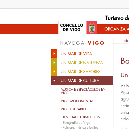
Turismo d
ORGANIZA A
Inic
VIGO
NAVEGA
UN MAR DE VIDA
B
UN MAR DE NATUREZA
UN MAR DE SABORES
Un
UN MAR DE CULTURA
As
b
MÚSICA E ESPECTÁCULOS EN
Vigo
VIGO
agr
VIGO MONUMENTAL
cert
VIGO LITERARIO
unha
IDENTIDADE E TRADICIÓN
cida
-
Etnografía de Vigo
-
Folclore: música e bailes