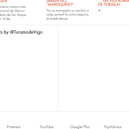
QUE
URBAN NO
... NA VILA ROM
“MARISQUIÑO”
DE TORALLA!
omería urbana máis
Vas co
monopatín
ou coa
bici
a
A...
icional de Galicia
todas partes? Es unha máquina
festa de San Roque,
do
break dance...
da
16 de...
ts by @TurismodeVigo
Pinterest
YouTube
Google Plus
TripAdvisor