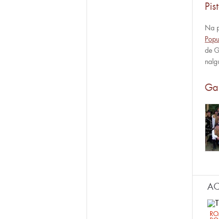
Pis
Na 
Popu
de G
nalg
Gal
AC
RO