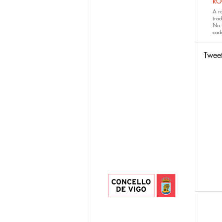
RO
A r
trad
Na 
ca
Twee