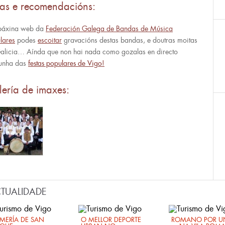
tas e recomendacións:
páxina web da
Federación Galega de Bandas de Música
lares
podes
escoitar
gravacións destas bandas, e doutras moitas
alicia… Aínda que non hai nada como gozalas en directo
unha das
festas populares de Vigo
!
ería de imaxes:
TUALIDADE
MERÍA DE SAN
O MELLOR DEPORTE
ROMANO POR UN