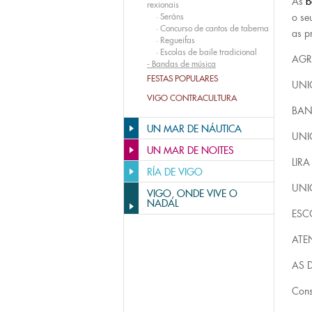
As
b
rexionais
·
Seráns
o se
·
Concurso de cantos de taberna
as p
·
Regueifas
·
Escolas de baile tradicional
AGR
-
Bandas de música
FESTAS POPULARES
UNI
VIGO CONTRACULTURA
BAN
UN MAR DE NÁUTICA
UNI
UN MAR DE NOITES
LIR
RÍA DE VIGO
UNI
VIGO, ONDE VIVE O
NADAL
ESC
ATE
AS 
Cons