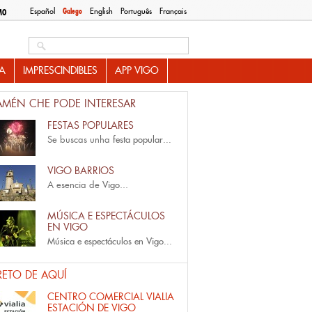
Español
Galego
English
Português
Français
MO
Search this site
A
IMPRESCINDIBLES
APP VIGO
AMÉN CHE PODE INTERESAR
FESTAS POPULARES
Se buscas unha
festa popular...
VIGO BARRIOS
A esencia de
Vigo
...
MÚSICA E ESPECTÁCULOS
EN VIGO
Música e espectáculos en Vigo...
RETO DE AQUÍ
CENTRO COMERCIAL VIALIA
ESTACIÓN DE VIGO