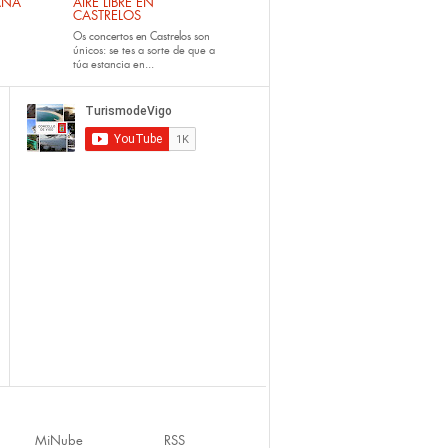
ANA
AIRE LIBRE EN
CASTRELOS
Os
concertos en Castrelos
son
únicos: se tes a sorte de que a
túa estancia en...
MiNube
RSS