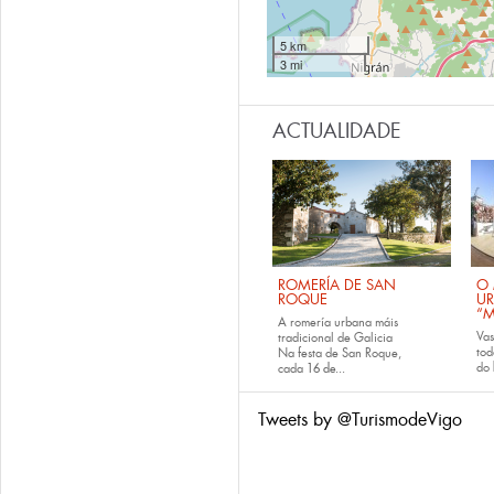
5 km
3 mi
ACTUALIDADE
ROMERÍA DE SAN
O 
ROQUE
U
“M
A romería urbana máis
Va
tradicional de Galicia
tod
Na festa de San Roque,
do
cada
16 de...
Tweets by @TurismodeVigo