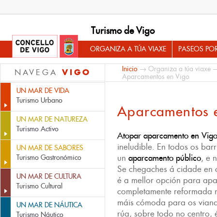
Turismo de Vigo
ORGANIZA A TÚA VIAXE
PASEOS PO
Inicio
→
Organiza a túa viaxe
VIGO
NAVEGA
Aparcamentos en Vigo
UN MAR DE VIDA
Turismo Urbano
Aparcamentos 
UN MAR DE NATUREZA
Turismo Activo
Atopar aparcamento en Vig
ineludible. En todos os bar
UN MAR DE SABORES
un
aparcamento público
, e 
Turismo Gastronómico
Se chegaches á cidade en 
UN MAR DE CULTURA
é a mellor opción para apa
Turismo Cultural
completamente reformada n
máis cómoda para os viand
UN MAR DE NÁUTICA
rúa, sobre todo no centro, 
Turismo Náutico