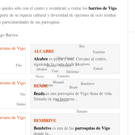
barrios de Vigo
 quedes sólo con el centro y aventúrate a visitar los
,
parte de su riqueza cultural y diversidad de opciones de ocio residen
s particularidades de sus parroquias.
Teis
ALCABRE
Candeán
Vigo Centro
Alcabre
es playa y mar. Cercano al centro,
siguiendo la costa desde el...
Lavadores
Cíes
Bouzas
Freixeiro
Cabral
Alcabre
Coia
Sárdoma
Castrelos
Navia
Matamá
Bembrive
Comesaña
BEADE
Beade
Beade
es una parroquia de Vigo llena de vida.
Oia
Coruxo
Situada en una hermosa...
Valadares
Saiáns
Zamáns
BEMBRIVE
Bembrive
parroquias de Vigo
es una de las
donde la...