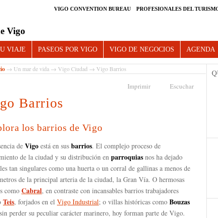
VIGO CONVENTION BUREAU
PROFESIONALES DEL TURISM
e Vigo
U VIAJE
PASEOS POR VIGO
VIGO DE NEGOCIOS
AGENDA
cio
→
Un mar de vida
→
Vigo Ciudad
→ Vigo Barrios
Q
Imprimir
Escuchar
go Barrios
lora los barrios de Vigo
Vigo
barrios
sencia de
está en sus
. El complejo proceso de
parroquias
miento de la ciudad y su distribución en
nos ha dejado
les tan singulares como una huerta o un corral de gallinas a menos de
etros de la principal arteria de la ciudad, la Gran Vía. O hermosas
Cabral
as como
, en contraste con incansables barrios trabajadores
Teis
Bouzas
o
, forjados en el
Vigo Industrial
; o villas históricas como
sin perder su peculiar carácter marinero, hoy forman parte de Vigo.