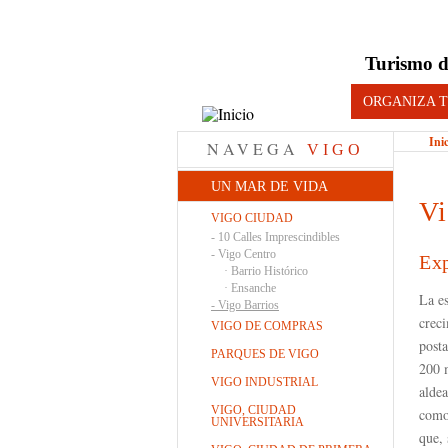
Turismo d
ORGANIZA T
Ini
NAVEGA
VIGO
UN MAR DE VIDA
Vi
VIGO CIUDAD
-
10 Calles Imprescindibles
-
Vigo Centro
Exp
·
Barrio Histórico
·
Ensanche
La e
-
Vigo Barrios
creci
VIGO DE COMPRAS
posta
PARQUES DE VIGO
200 m
VIGO INDUSTRIAL
alde
VIGO, CIUDAD
com
UNIVERSITARIA
que, 