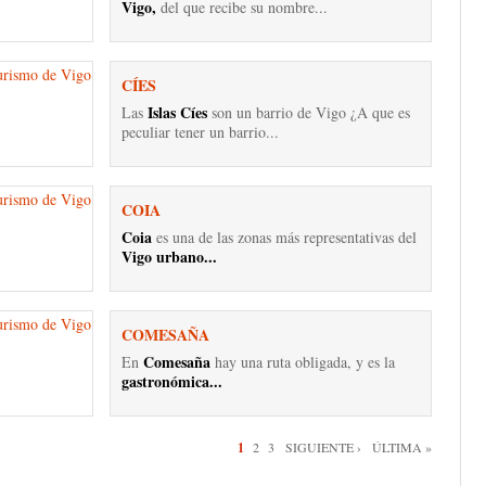
Vigo,
del que recibe su nombre...
CÍES
Islas Cíes
Las
son un barrio de Vigo ¿A que es
peculiar tener un barrio...
COIA
Coia
es una de las zonas más representativas del
Vigo urbano...
COMESAÑA
Comesaña
En
hay una ruta obligada, y es la
gastronómica...
nas
1
2
3
SIGUIENTE ›
ÚLTIMA »