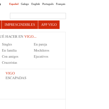
Español
Galego
English
Português
Français
O
Search this site
IMPRESCINDIBLES
APP VIGO
UÉ HACER EN
VIGO...
Singles
En pareja
En familia
Mochileros
Con amigos
Ejecutivos
Cruceristas
VIGO
ESCAPADAS