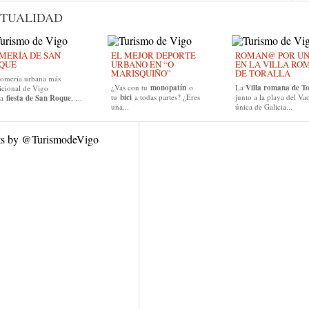
TUALIDAD
MERÍA DE SAN
EL MEJOR DEPORTE
ROMAN@ POR UN D
QUE
URBANO EN “O
EN LA VILLA RO
MARISQUIÑO”
DE TORALLA
romería urbana más
¿Vas con tu
monopatín
o
La
Villa romana de To
icional de Vigo
tu
bici
a todas partes? ¿Eres
junto a la playa del Vao
la
fiesta de San Roque
, ...
una...
única de Galicia...
ts by @TurismodeVigo