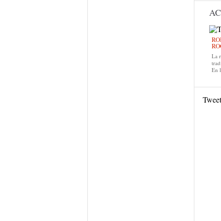
AC
RO
RO
La 
trad
En 
Twee