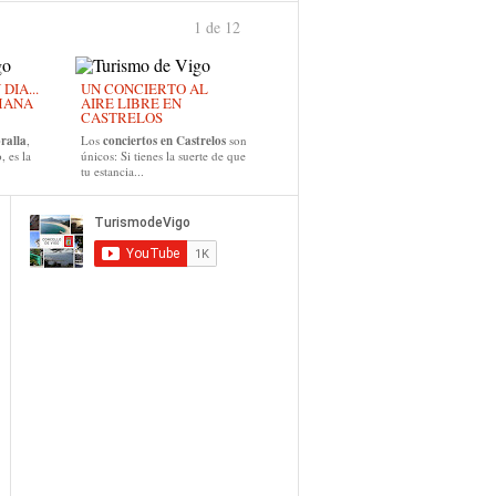
1 de 12
›
IA...
UN CONCIERTO AL
MANA
AIRE LIBRE EN
CASTRELOS
ralla
,
Los
conciertos en Castrelos
son
, es la
únicos: Si tienes la suerte de que
tu estancia...