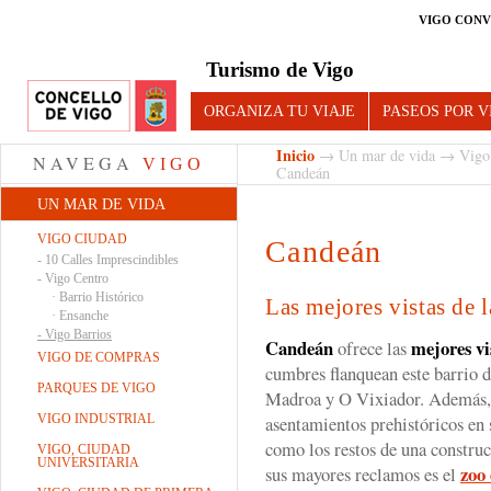
VIGO CONV
Turismo de Vigo
ORGANIZA TU VIAJE
PASEOS POR V
Inicio
→
Un mar de vida
→
Vigo
NAVEGA
VIGO
Candeán
UN MAR DE VIDA
VIGO CIUDAD
Candeán
-
10 Calles Imprescindibles
-
Vigo Centro
·
Barrio Histórico
Las mejores vistas de l
·
Ensanche
-
Vigo Barrios
Candeán
mejores vi
ofrece las
VIGO DE COMPRAS
cumbres flanquean este barrio d
PARQUES DE VIGO
Madroa y O Vixiador. Además, 
VIGO INDUSTRIAL
asentamientos prehistóricos en 
como los restos de una constru
VIGO, CIUDAD
UNIVERSITARIA
zoo
sus mayores reclamos es el