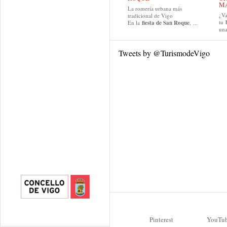
MA
La romería urbana más
¿Va
tradicional de Vigo
tu
En la
fiesta de San Roque
, ...
una
Tweets by @TurismodeVigo
Pinterest
YouTu