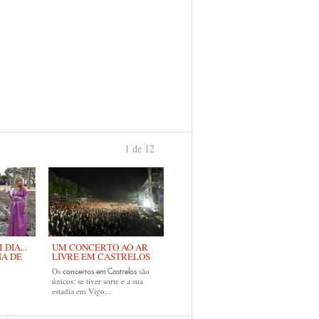
1 de 12
›
DIA...
UM CONCERTO AO AR
NA DE
LIVRE EM CASTRELOS
Os
são
concertos em Castrelos
únicos: se tiver sorte e a sua
estadia em Vigo...