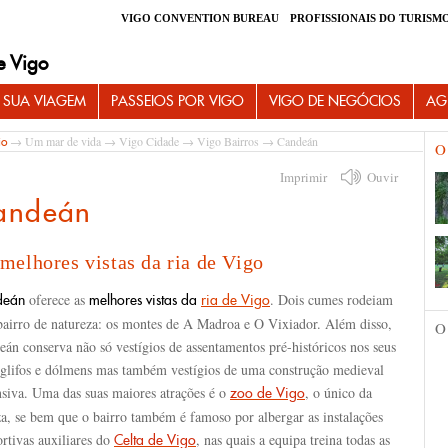
VIGO CONVENTION BUREAU
PROFISSIONAIS DO TURISM
e Vigo
 SUA VIAGEM
PASSEIOS POR VIGO
VIGO DE NEGÓCIOS
AG
→
Um mar de vida
→
Vigo Cidade
→
Vigo Bairros
→ Candeán
io
O
Imprimir
Ouvir
andeán
melhores vistas da ria de Vigo
oferece as
. Dois cumes rodeiam
deán
melhores vistas da
ria de Vigo
 bairro de natureza: os montes de A Madroa e O Vixiador. Além disso,
O
án conserva não só vestígios de assentamentos pré-históricos nos seus
óglifos e dólmens mas também vestígios de uma construção medieval
nsiva. Uma das suas maiores atrações é o
, o único da
zoo de Vigo
za, se bem que o bairro também é famoso por albergar as instalações
rtivas auxiliares do
, nas quais a equipa treina todas as
Celta de Vigo