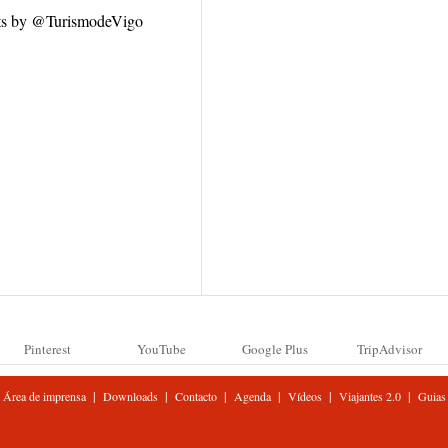
ts by @TurismodeVigo
Pinterest
YouTube
Google Plus
TripAdvisor
|
|
|
|
|
|
Área de imprensa
Downloads
Contacto
Agenda
Vídeos
Viajantes 2.0
Guias