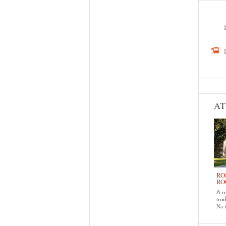
AT
RO
RO
A r
trad
Na f