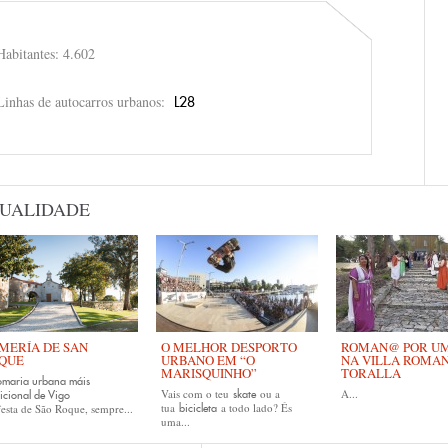
Habitantes: 4.602
Linhas de autocarros urbanos:
L28
UALIDADE
MERÍA DE SAN
O MELHOR DESPORTO
ROMAN@ POR UM 
QUE
URBANO EM “O
NA VILLA ROMA
MARISQUINHO”
TORALLA
omaria urbana máis
Vais com o teu
ou a
A...
skate
icional de Vigo
tua
a todo lado? És
esta de São Roque, sempre...
bicicleta
uma...