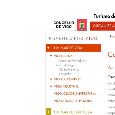
Turismo d
ORGANIZE A
Iníc
NAVEGUE POR
VIGO
UM MAR DE VIDA
C
VIGO CIDADE
-
10 ruas imprescindíveis
-
Baixa de Vigo
As 
·
Centro Histórico
·
Ensanche
Can
VIGO DE COMPRAS
este
VIGO INDUSTRIAL
Cande
VIGO, CIDADE UNIVERSITÁRIA
petr
defe
VIGO, CIDADE DE PRIMEIRA
Gali
UM MAR DE NATUREZA
despo