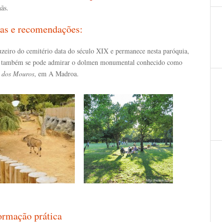
ãs.
as e recomendações:
uzeiro do cemitério data do século XIX e permanece nesta paróquia,
 também se pode admirar o dolmen monumental conhecido como
 dos Mouros
, em A Madroa.
ormação prática