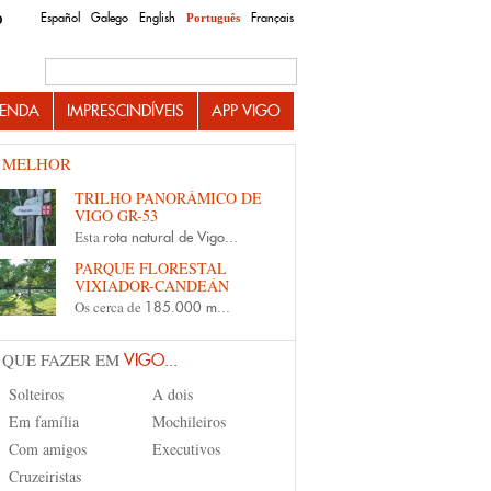
Español
Galego
English
Français
Português
O
Search this site
ENDA
IMPRESCINDÍVEIS
APP VIGO
 MELHOR
TRILHO PANORÂMICO DE
VIGO GR-53
Esta
rota natural de Vigo...
PARQUE FLORESTAL
VIXIADOR-CANDEÁN
Os cerca de
185.000 m...
 QUE FAZER EM
VIGO...
Solteiros
A dois
Em família
Mochileiros
Com amigos
Executivos
Cruzeiristas