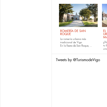
ROMERÍA DE SAN
EL
ROQUE
U
M
La romería urbana más
¿Va
tradicional de Vigo
tu
En la
fiesta de San Roque
, ...
una
Tweets by @TurismodeVigo