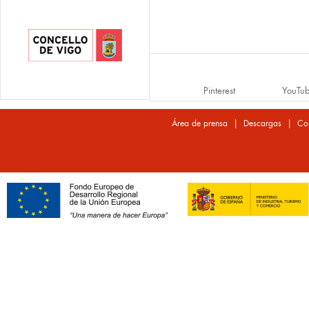
Pinterest
YouTu
|
|
Área de prensa
Descargas
Co