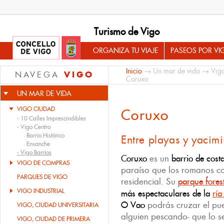
Turismo de Vigo
ORGANIZA TU VIAJE
PASEOS POR VI
Inicio
→
Un mar de vida
→
Vig
VIGO
NAVEGA
Coruxo
UN MAR DE VIDA
VIGO CIUDAD
Coruxo
-
10 Calles Imprescindibles
-
Vigo Centro
·
Barrio Histórico
Entre playas y yacim
·
Ensanche
-
Vigo Barrios
Coruxo
es un
barrio de cost
VIGO DE COMPRAS
paraíso que los romanos co
PARQUES DE VIGO
residencial. Su
parque fores
VIGO INDUSTRIAL
más espectaculares de la
ría
O Vao
podrás cruzar el pu
VIGO, CIUDAD UNIVERSITARIA
alguien pescando- que lo 
VIGO, CIUDAD DE PRIMERA