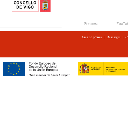
Pinterest
YouTu
|
|
Área de prensa
Descargas
C