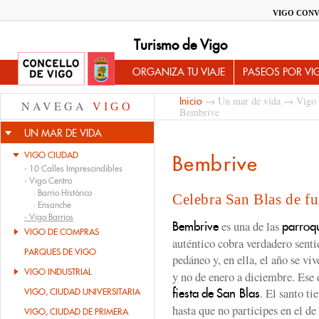
VIGO CONV
Turismo de Vigo
ORGANIZA TU VIAJE
PASEOS POR VI
→
Un mar de vida
→
Vigo
Inicio
NAVEGA
VIGO
Bembrive
UN MAR DE VIDA
VIGO CIUDAD
Bembrive
-
10 Calles Imprescindibles
-
Vigo Centro
·
Barrio Histórico
Celebra San Blas de f
·
Ensanche
-
Vigo Barrios
es una de las
Bembrive
parroq
VIGO DE COMPRAS
auténtico cobra verdadero sentid
PARQUES DE VIGO
pedáneo y, en ella, el año se vi
VIGO INDUSTRIAL
y no de enero a diciembre. Ese 
. El santo ti
fiesta
de
San Blas
VIGO, CIUDAD UNIVERSITARIA
hasta que no participes en el d
VIGO, CIUDAD DE PRIMERA