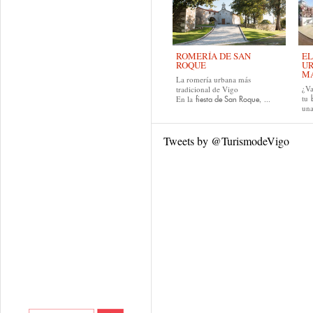
ROMERÍA DE SAN
EL
ROQUE
UR
MA
La romería urbana más
¿Va
tradicional de Vigo
tu
En la
, ...
fiesta de San Roque
una
Tweets by @TurismodeVigo