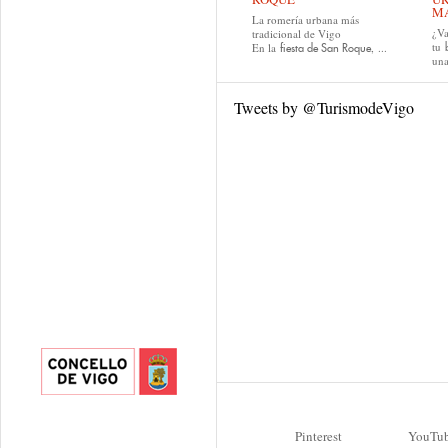
MA
La romería urbana más
¿Va
tradicional de Vigo
tu
En la
, ...
fiesta de San Roque
una
Tweets by @TurismodeVigo
Pinterest
YouTu