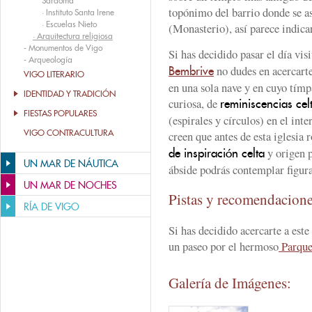
Sárdoma
topónimo del barrio donde se as
·
Instituto Santa Irene
·
Escuelas Nieto
(Monasterio), así parece indica
·
Arquitectura religiosa
-
Monumentos de Vigo
Si has decidido pasar el día vis
-
Arqueología
no dudes en acercarte
Bembrive
VIGO LITERARIO
en una sola nave y en cuyo tím
IDENTIDAD Y TRADICIÓN
curiosa, de
reminiscencias cel
FIESTAS POPULARES
(espirales y círculos) en el inte
VIGO CONTRACULTURA
creen que antes de esta iglesia 
y origen p
de inspiración celta
UN MAR DE NÁUTICA
ábside podrás contemplar figur
UN MAR DE NOCHES
Pistas y recomendacion
RÍA DE VIGO
Si has decidido acercarte a este
un paseo por el hermoso
Parque
Galería de Imágenes: