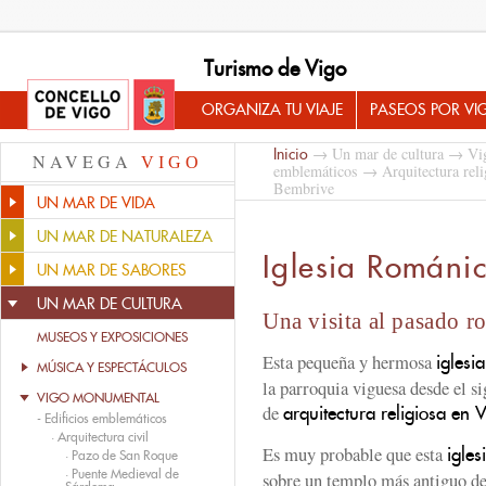
Turismo de Vigo
ORGANIZA TU VIAJE
PASEOS POR VI
→
Un mar de cultura
→
Vi
Inicio
NAVEGA
VIGO
emblemáticos
→
Arquitectura reli
Bembrive
UN MAR DE VIDA
UN MAR DE NATURALEZA
Iglesia Románi
UN MAR DE SABORES
UN MAR DE CULTURA
Una visita al pasado 
MUSEOS Y EXPOSICIONES
Esta pequeña y hermosa
iglesia
MÚSICA Y ESPECTÁCULOS
la parroquia viguesa desde el si
VIGO MONUMENTAL
de
arquitectura religiosa en 
-
Edificios emblemáticos
·
Arquitectura civil
Es muy probable que esta
igle
·
Pazo de San Roque
·
Puente Medieval de
sobre un templo más antiguo de