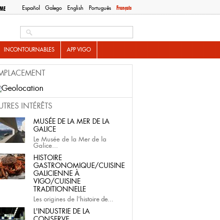
Español
Galego
English
Português
Français
SME
Search this site
INCONTOURNABLES
APP VIGO
MPLACEMENT
UTRES INTÉRÊTS
MUSÉE DE LA MER DE LA
GALICE
Le Musée de la Mer de la
Galice...
HISTOIRE
GASTRONOMIQUE/CUISINE
GALICIENNE À
VIGO/CUISINE
TRADITIONNELLE
Les origines de l'
histoire de...
L'INDUSTRIE DE LA
CONSERVE