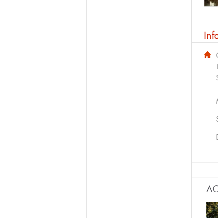
Inf
AC