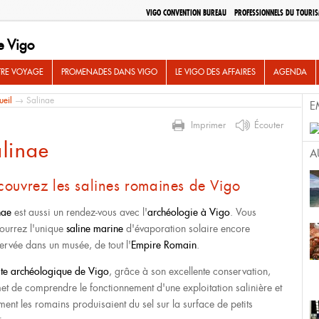
VIGO CONVENTION BUREAU
PROFESSIONNELS DU TOURI
e Vigo
TRE VOYAGE
PROMENADES DANS VIGO
LE VIGO DES AFFAIRES
AGENDA
ueil
→ Salinae
E
Imprimer
Écouter
linae
A
ouvrez les salines romaines de Vigo
nae
est aussi un rendez-vous avec l'
archéologie à Vigo
. Vous
ourrez l'unique
saline marine
d'évaporation solaire encore
ervée dans un musée, de tout l'
Empire Romain
.
ite archéologique de Vigo
, grâce à son excellente conservation,
et de comprendre le fonctionnement d'une exploitation salinière et
ent les romains produisaient du sel sur la surface de petits