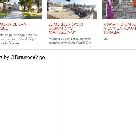
MERÍA DE SAN
LE MEILLEUR SPORT
ROMAIN D'UN JO
QUE
URBAIN À "O
À LA VILLA ROMA
MARISQUIÑO"
TORALLA !
fête de pèlerinage urbaine
Allez-vous partout avec votre
La...
lus traditionnelle de Vigo
planche à roule
du
World Cup...
 de la fête de
...
ts by @TurismodeVigo