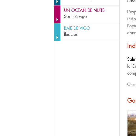
bass
UN OCÉAN DE NUITS
L'ex
Sortir à vigo
intér
l'obt
BAIE DE VIGO
donn
Îles cíes
Ind
Sali
la C
comp
C'es
Gal