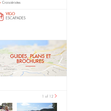
Croisiéristes
VIGO
ESCAPADES
GUIDES, PLANS ET
BROCHURES
1 of 12