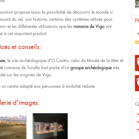
ins.
position propose aussi la possibilité de découvrir le monde si
essant du sel, son histoire, certains des systèmes utilisés pour
P
enir et les différentes utilisations que les
romains de Vigo
ont
é à cet important produit.
ices et conseils:
nae,
le site archéologique d'O Castro, celui du Musée de la Mer et
ité romaine de Toralla font partie d'un
groupe archéologique
très
let sur les origines de Vigo.
t un centre adapté aux personnes à mobilité réduite.
erie d'images:
Q