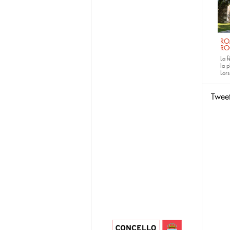
RO
RO
La 
la p
Lors
Twee