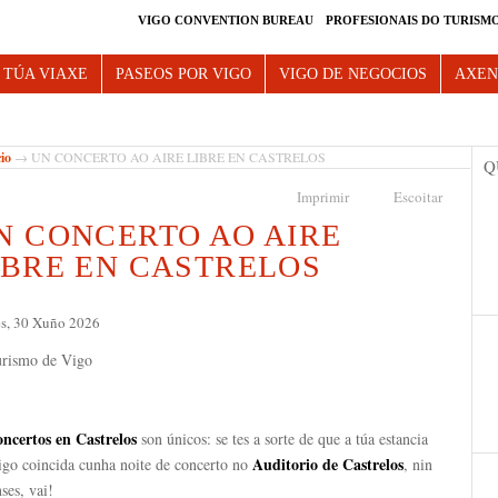
VIGO CONVENTION BUREAU
PROFESIONAIS DO TURISM
e Vigo
 TÚA VIAXE
PASEOS POR VIGO
VIGO DE NEGOCIOS
AXE
cio
→ UN CONCERTO AO AIRE LIBRE EN CASTRELOS
Q
Imprimir
Escoitar
N CONCERTO AO AIRE
IBRE EN CASTRELOS
es, 30 Xuño 2026
oncertos en Castrelos
son únicos: se tes a sorte de que a túa estancia
Auditorio de Castrelos
igo coincida cunha noite de concerto no
, nin
ses, vai!