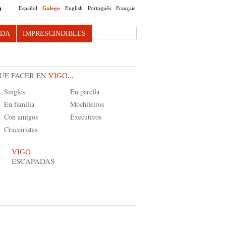
Español
Galego
English
Português
Français
O
Search this site
NDA
IMPRESCINDIBLES
UE FACER EN
VIGO...
Singles
En parella
En familia
Mochileiros
Con amigos
Executivos
Cruceiristas
VIGO
ESCAPADAS