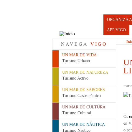
Turismo d
ORGANIZA A
APP VIGO
Ini
NAVEGA
VIGO
UN MAR DE VIDA
U
Turismo Urbano
L
UN MAR DE NATUREZA
Turismo Activo
mart
UN MAR DE SABORES
Turismo Gastronómico
UN MAR DE CULTURA
Turismo Cultural
c
Os
en V
UN MAR DE NÁUTICA
o pen
Turismo Náutico