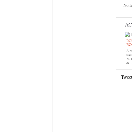
Noit
AC
RO
RO
A r
trad
Na 
de..
Twee