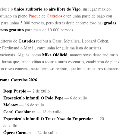
único auditorio ao aire libre de Vigo,
relos é o
un lugar máxico.
 situado en pleno
Parque de Castrelos
e ten unha parte de pago con
gradas
 para unhas 5.000 persoas, pero detrás deste enorme foso hai
cceso gratuíto
para máis de 10.000 persoas.
Castrelos
ditorio de
recibiu a Oasis, Metallica, Leonard Cohen,
 Ferdinand o Maná , entre unha longuísima lista de artistas
Mike Oldfield
rnacionais. Algúns, como
, namoráronse deste auditorio
l forma que, aínda viñan a tocar a outro escenario, cambiaron de plans
on o seu concerto neste fermoso recinto, que imita os teatros romanos.
rama Castrelos 2026
Deep Purple
— 2 de xullo
Espectáculo infantil O Polo Pepe
— 6 de xullo
Molotov
— 16 de xullo
Coral Casablanca
— 18 de xullo
Espectáculo infantil O Traxe Novo do Emperador
— 20
de xullo
Ópera Carmen
— 24 de xullo