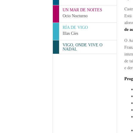
Cast
UN MAR DE NOITES
Está
Ocio Nocturno
aforo
RÍA DE VIGO
de a
Illas Cíes
O Au
VIGO, ONDE VIVE O
Franz
NADAL
inte
de ta
e der
Prog