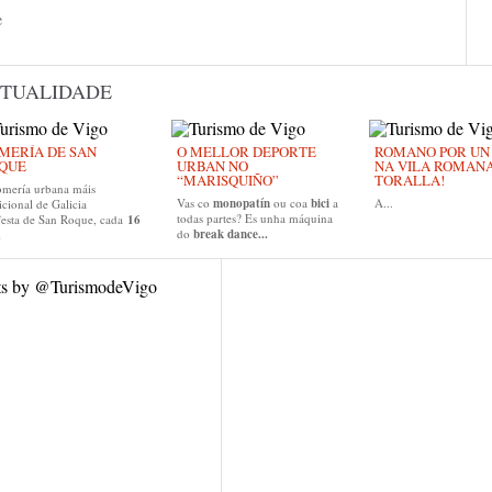
e
TUALIDADE
MERÍA DE SAN
O MELLOR DEPORTE
ROMANO POR UN D
QUE
URBAN NO
NA VILA ROMAN
“MARISQUIÑO”
TORALLA!
omería urbana máis
Vas co
monopatín
ou coa
bici
a
A...
icional de Galicia
todas partes? Es unha máquina
festa de San Roque, cada
16
do
break dance...
.
ts by @TurismodeVigo