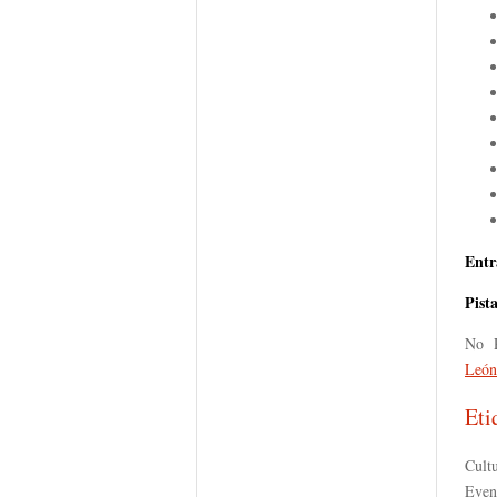
Entr
Pist
No P
León
Eti
Cult
Even