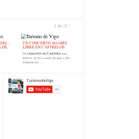
1 de 12
›
ÍA ...
UN CONCERTO AO AIRE
A DE
LIBRE EN CASTRELOS
Os
concertos en Castrelos
son
únicos: se tes a sorte de que a túa
estancia en...