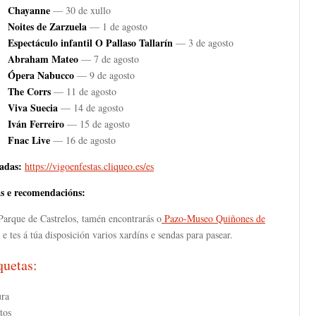
Chayanne
— 30 de xullo
Noites de Zarzuela
— 1 de agosto
Espectáculo infantil O Pallaso Tallarín
— 3 de agosto
Abraham Mateo
— 7 de agosto
Ópera Nabucco
— 9 de agosto
The Corrs
— 11 de agosto
Viva Suecia
— 14 de agosto
Iván Ferreiro
— 15 de agosto
Fnac Live
— 16 de agosto
adas:
https://vigoenfestas.cliqueo.es/es
as e recomendacións:
arque de Castrelos, tamén encontrarás o
Pazo-Museo Quiñones de
e tes á túa disposición varios xardíns e sendas para pasear.
quetas:
ura
tos