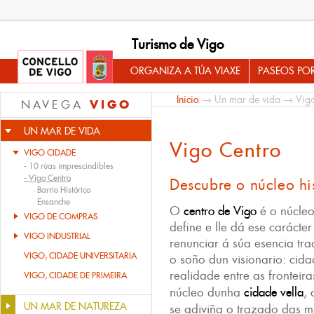
Turismo de Vigo
ORGANIZA A TÚA VIAXE
PASEOS PO
Inicio
→
Un mar de vida
→
Vig
VIGO
NAVEGA
UN MAR DE VIDA
Vigo Centro
VIGO CIDADE
-
10 rúas imprescindibles
-
Vigo Centro
Descubre o núcleo hi
·
Barrio Histórico
·
Ensanche
O
centro de Vigo
é o núcleo
VIGO DE COMPRAS
define e lle dá ese carácte
VIGO INDUSTRIAL
renunciar á súa esencia tra
VIGO, CIDADE UNIVERSITARIA
o soño dun visionario: cidad
realidade entre as fronteir
VIGO, CIDADE DE PRIMEIRA
núcleo dunha
cidade vella
,
UN MAR DE NATUREZA
se adiviña o trazado das m