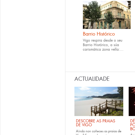
Barrio Histórico
Vigo respira desde o seu
Barrio Histórico, a súa
carismática zona vella:...
ACTUALIDADE
DESCOBRE AS PRAIAS
DÉ
DE VIGO
PO
B
Aínda non coñeces as
praias de