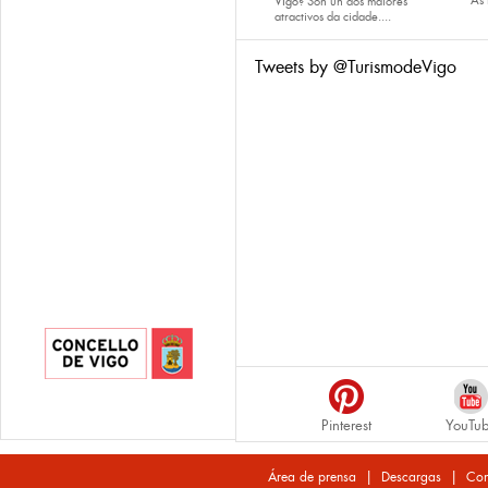
As
Vigo
? Son un dos maiores
atractivos da cidade....
Tweets by @TurismodeVigo
Pinterest
YouTu
|
|
Área de prensa
Descargas
Con