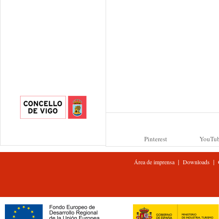
Pinterest
YouTu
|
|
Área de imprensa
Downloads