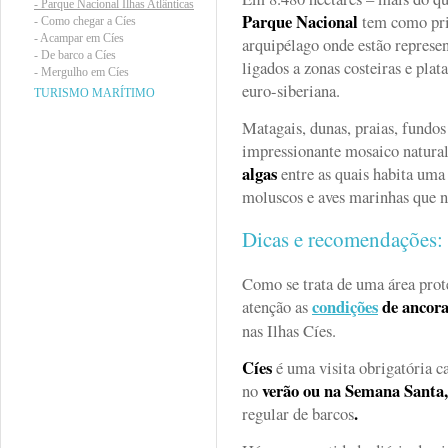
-
Parque Nacional Ilhas Atlânticas
Parque Nacional
tem como prin
-
Como chegar a Cíes
-
Acampar em Cíes
arquipélago onde estão represen
-
De barco a Cíes
ligados a zonas costeiras e plat
-
Mergulho em Cíes
euro-siberiana.
TURISMO MARÍTIMO
Matagais, dunas, praias, fundo
impressionante mosaico natura
algas
entre as quais habita uma
moluscos e aves marinhas que ni
Dicas e recomendações
Como se trata de uma área pro
condições
de ancor
atenção as
nas Ilhas Cíes.
Cíes
é uma visita obrigatória c
verão ou na Semana Santa
no
.
regular de barcos