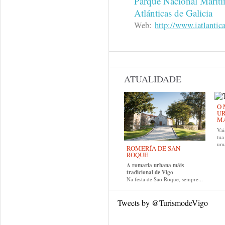
Parque Nacional Marítim
Atlánticas de Galicia
Web:
http://www.iatlantica
ATUALIDADE
O 
UR
MA
Vai
tu
uma
ROMERÍA DE SAN
ROQUE
A romaria urbana máis
tradicional de Vigo
Na festa de São Roque, sempre...
Tweets by @TurismodeVigo