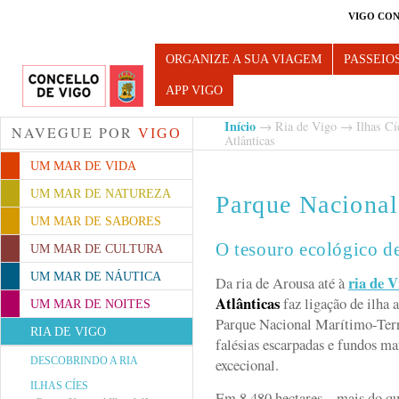
VIGO CON
Turismo de Vigo
ORGANIZE A SUA VIAGEM
PASSEIO
APP VIGO
Início
→
Ria de Vigo
→
Ilhas Cí
NAVEGUE POR
VIGO
Atlânticas
UM MAR DE VIDA
UM MAR DE NATUREZA
Parque Nacional 
UM MAR DE SABORES
O tesouro ecológico d
UM MAR DE CULTURA
UM MAR DE NÁUTICA
ria de
V
Da ria de Arousa até à
Atlânticas
faz ligação de ilha 
UM MAR DE NOITES
Parque Nacional Marítimo-Terre
RIA DE VIGO
falésias escarpadas e fundos ma
DESCOBRINDO A RIA
excecional.
ILHAS CÍES
Em 8.480 hectares – mais do qu