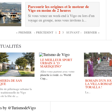
Parcourir les origines et le moteur de
Vigo en moins de 2 heures
Si vous venez un week-end à Vigo ou lors d'un
voyage en groupe, nous vous invitons à...
es
« PREMIER
‹ PRÉCÉDENT
1
2
3
SUIVANT ›
DERNIER »
TUALITÉS
LE MEILLEUR SPORT
URBAIN À "O
MARISQUIÑO"
Allez-vous partout avec votre
planche à roule
du
World
Cup...
MERÍA DE SAN
ROMAIN D'UN JOUR
QUE
LA VILLA ROMAI
TORALLA !
ête de pèlerinage urbaine la
La...
 traditionnelle de Vigo
 de la fête de
...
ts by @TurismodeVigo