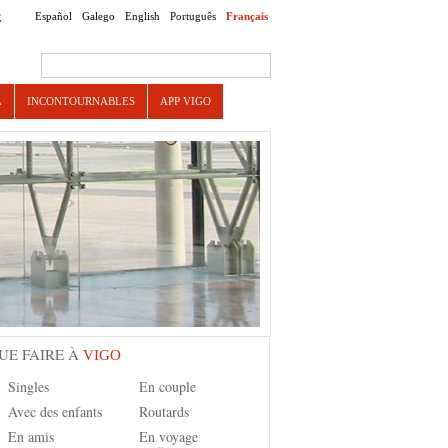
Español
Galego
English
Português
Français
E
Search this site
A
INCONTOURNABLES
APP VIGO
UE FAIRE À
VIGO
Singles
En couple
Avec des enfants
Routards
En amis
En voyage