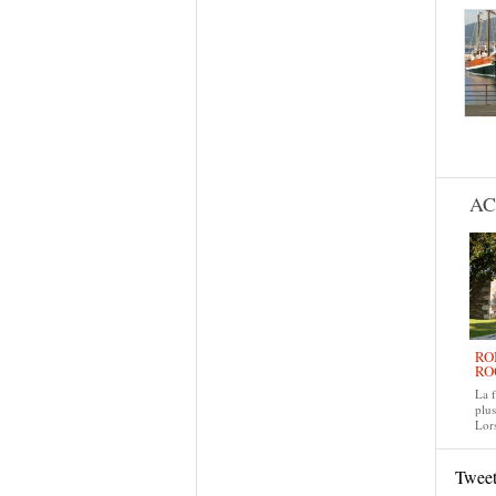
Pag
AC
RO
RO
La f
plus
Lors
Twee