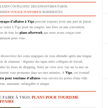
GLES
EN COUPLE
AVEC DES ENFANTS
ROUTARDS
AMIS
CROISIÉRISTES
EN VOYAGE D'AFFAIRES
voyages d'affaires à Vigo
peuvent toujours avoir une part de plaisir :
us venez à Vigo pour un congrès, une foire ou une convention,
plans afterwork
tez de tous les
que nous avons conçus tout
ialement pour vous.
 découvrirez des coins magiques où vous détendre après une longue
ée de réunions : déguster des tapas entre collègues de travail,
ître les lieux de shopping, boire un verre avec vue sur la mer ou
Vigo
lement vous promener dans ses rues animées. À
, cet éventail
fres pour tourisme d'affaires
vous ouvrira les portes d'une ville
ne, amusante, infatigable et unique.
 FAIRE À VIGO:
PLANS POUR TOURISME
AFFAIRE