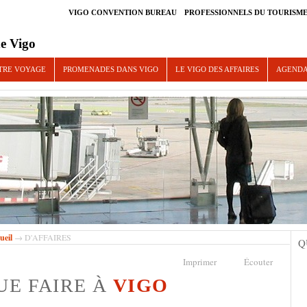
VIGO CONVENTION BUREAU
PROFESSIONNELS DU TOURISM
e Vigo
TRE VOYAGE
PROMENADES DANS VIGO
LE VIGO DES AFFAIRES
AGEND
ueil
→ D'AFFAIRES
Q
Imprimer
Écouter
UE FAIRE À
VIGO