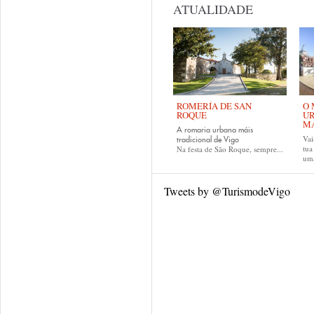
ATUALIDADE
ROMERÍA DE SAN
O 
ROQUE
UR
MA
A romaria urbana máis
Vai
tradicional de Vigo
tu
Na festa de São Roque, sempre...
uma
Tweets by @TurismodeVigo