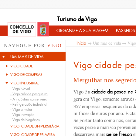
Turismo de Vigo
ORGANIZE A SUA VIAGEM
PASSEIOS
→
Um mar de vida
→
Vigo
Início
NAVEGUE POR
VIGO
UM MAR DE VIDA
Vigo cidade pe
VIGO CIDADE
VIGO DE COMPRAS
Mergulhar nos segredo
VIGO INDUSTRIAL
-
Vigo Naval
Vigo é a
cidade da
pesca na 
-
Vigo cidade pesqueira
gera em Vigo, somente através
-
A indústria conserveira
-
Refrigeração industrial
357 empresas pesqueiras da cid
-
Vigo a motor
milhões de euros por ano. É cla
-
Vigo Inovação
Se gostar tanto como nós, cert
-
Vigo de Negócios
vezes peixe e marisco provenien
VIGO, CIDADE UNIVERSITÁRIA
descarrega mais
e
peixe fresco
VIGO, CIDADE DE PRIMEIRA